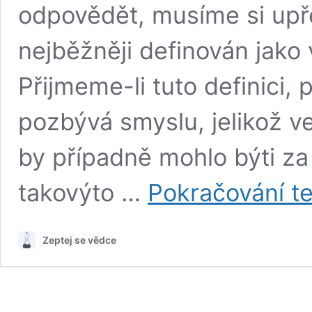
odpovědět, musíme si upřes
nejběžněji definován jako 
Přijmeme-li tuto definici,
pozbývá smyslu, jelikož ves
by případně mohlo býti za 
takovýto …
Pokračování t
Zeptej se vědce