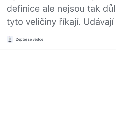
definice ale nejsou tak dů
tyto veličiny říkají. Udáva
Zeptej se vědce