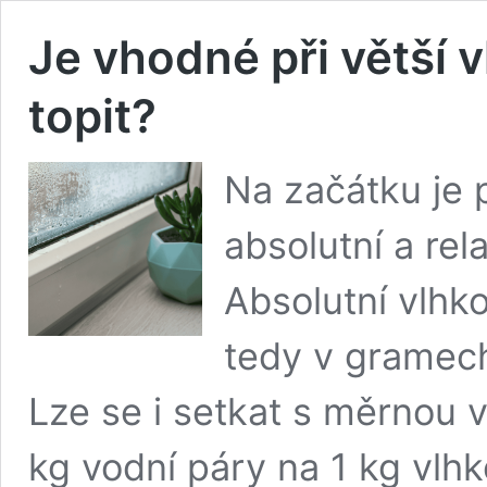
Je vhodné při větší v
topit?
Na začátku je p
absolutní a rel
Absolutní vlhk
tedy v gramech
Lze se i setkat s měrnou 
kg vodní páry na 1 kg vlh