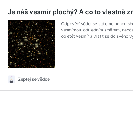
Je náš vesmír plochý? A co to vlastně 
Odpověď Vědci se stále nemohou shodn
vesmírnou lodí jedním směrem, neoč
obletět vesmír a vrátit se do svého
Zeptej se vědce