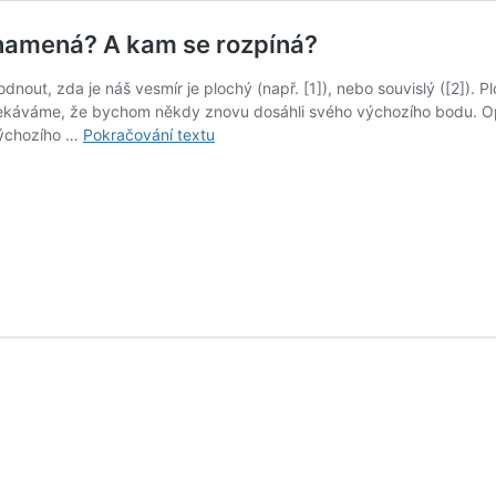
znamená? A kam se rozpíná?
out, zda je náš vesmír je plochý (např. [1]), nebo souvislý ([2]).
ekáváme, že bychom někdy znovu dosáhli svého výchozího bodu. Opr
Je
 výchozího …
Pokračování textu
náš
vesmír
plochý?
A co
to
vlastně
znamená?
A kam
se rozpíná?