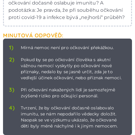
očkování dočasně oslabuje imunitu? A
podotázka: Je pravda, že při souběhu očkování
proti covid-19 a infekce bývá „nejhorší“ průběh?
MINUTOVÁ ODPOVĚĎ:
1)
Mírná nemoc není pro očkování překážkou.
2)
Pokud by se po očkování člověka s akutní
vážnou nemocí vyskytly po očkování nové
příznaky, nedalo by se jasně určit, zda je to
vedlejší účinek očkování, nebo příznak nemoci.
3)
Při očkování nakažených lidí je samozřejmě
zvýšené riziko pro očkující personál.
4)
Tvrzení, že by očkování dočasně oslabovalo
imunitu, se nám nepodařilo vědecky doložit.
Naopak se ve výzkumu ukázalo, že očkované
děti byly méně náchylné i k jiným nemocem.