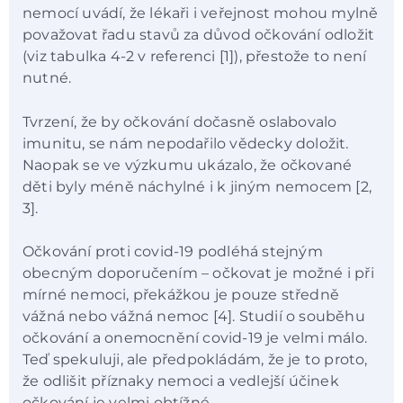
nemocí uvádí, že lékaři i veřejnost mohou mylně
považovat řadu stavů za důvod očkování odložit
(viz tabulka 4-2 v referenci [1]), přestože to není
nutné.
Tvrzení, že by očkování dočasně oslabovalo
imunitu, se nám nepodařilo vědecky doložit.
Naopak se ve výzkumu ukázalo, že očkované
děti byly méně náchylné i k jiným nemocem [2,
3].
Očkování proti covid-19 podléhá stejným
obecným doporučením – očkovat je možné i při
mírné nemoci, překážkou je pouze středně
vážná nebo vážná nemoc [4]. Studií o souběhu
očkování a onemocnění covid-19 je velmi málo.
Teď spekuluji, ale předpokládám, že je to proto,
že odlišit příznaky nemoci a vedlejší účinek
očkování je velmi obtížné.