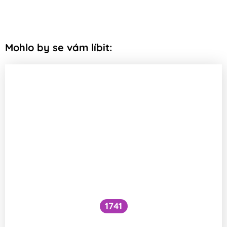
Mohlo by se vám líbit:
1741
Co je to cefalický inzulínový reflex?