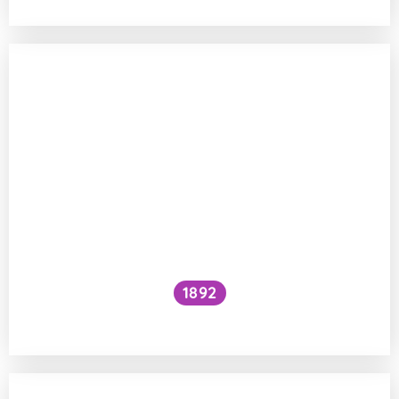
1892
Je kočičí předení dobré pro lidské zdraví?