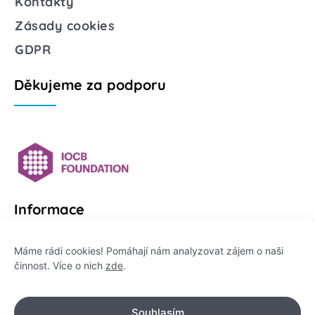
Kontakty
Zásady cookies
GDPR
Děkujeme za podporu
Informace
Platformu Zeptej se vědce provozuje:
Máme rádi cookies! Pomáhají nám analyzovat zájem o naši
činnost. Více o nich
zde
.
Institut pro komunikaci vědy, z. ú.
IČO: 178 47 389
Souhlasím