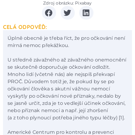
Zdroj obrázku: Pixabay
CELÁ ODPOVĚĎ:
Úplně obecně je třeba říct, že pro očkování není
mírná nemoc překážkou.
U středně závažného až závažného onemocnění
se skutečně doporučuje očkování odložit.
Mnoho lidí (včetně nás) ale nejspíš překvapí
PROČ. Důvodem totiž je, že pokud by se po
očkování člověka s akutní vážnou nemocí
vyskytly po očkování nové příznaky, nedalo by
se jasně určit, zda je to vedlejší účinek očkování,
nebo příznak nemoci a např. její zhoršení
(a z toho plynoucí potřeba jiného typu léčby) [1].
Americké Centrum pro kontrolu a prevenci