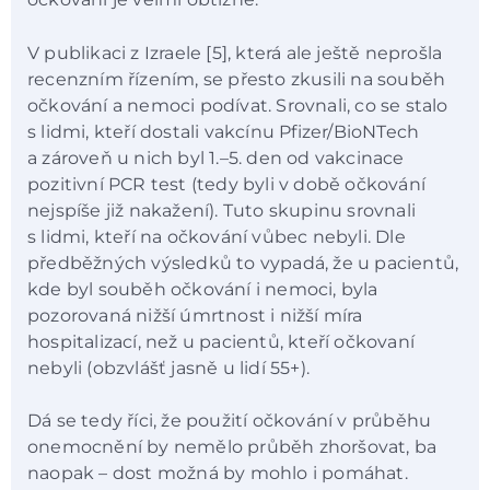
V publikaci z Izraele [5], která ale ještě neprošla
recenzním řízením, se přesto zkusili na souběh
očkování a nemoci podívat. Srovnali, co se stalo
s lidmi, kteří dostali vakcínu Pfizer/BioNTech
a zároveň u nich byl 1.–5. den od vakcinace
pozitivní PCR test (tedy byli v době očkování
nejspíše již nakažení). Tuto skupinu srovnali
s lidmi, kteří na očkování vůbec nebyli. Dle
předběžných výsledků to vypadá, že u pacientů,
kde byl souběh očkování i nemoci, byla
pozorovaná nižší úmrtnost i nižší míra
hospitalizací, než u pacientů, kteří očkovaní
nebyli (obzvlášť jasně u lidí 55+).
Dá se tedy říci, že použití očkování v průběhu
onemocnění by nemělo průběh zhoršovat, ba
naopak – dost možná by mohlo i pomáhat.