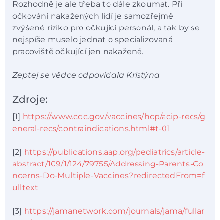
Rozhodně je ale třeba to dále zkoumat. Při
očkování nakažených lidí je samozřejmě
zvýšené riziko pro očkující personál, a tak by se
nejspíše muselo jednat o specializovaná
pracoviště očkující jen nakažené.
Zeptej se vědce odpovídala Kristýna
Zdroje:
[1]
https://www.cdc.gov/vaccines/hcp/acip-recs/g
eneral-recs/contraindications.html#t-01
[2]
https://publications.aap.org/pediatrics/article-
abstract/109/1/124/79755/Addressing-Parents-Co
ncerns-Do-Multiple-Vaccines?redirectedFrom=f
ulltext
[3]
https://jamanetwork.com/journals/jama/fullar