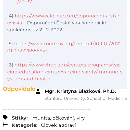
ticle/201371
[4]
https://www.vakcinace.eu/doporuceni-a-stan
oviska
– Doporučení České vakcinologické
společnosti z 21. 2. 2022
[5]
https://www.medrxiv.org/content/10.1101/2022.
01.07.22268869v1
[6]
https://www.chop.edu/centers-programs/vac
cine-education-center/vaccine-safety/immune-s
ystem-and-health
Odpovídala
Mgr. Kristýna Blažková, Ph.D.
Stanford University, School of Medicine
,
,
Štítky:
imunita
očkování
viry
Kategorie:
Člověk a zdraví