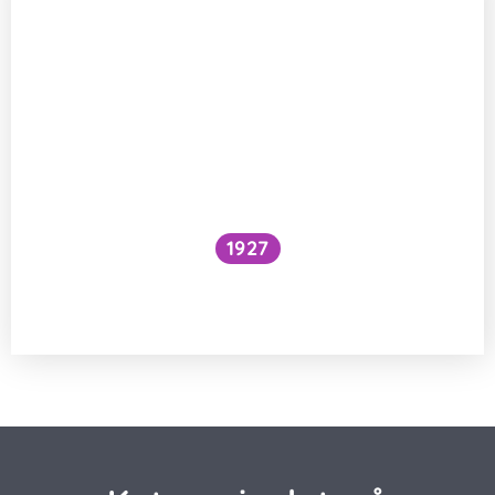
1927
Národní očkovací strategie – je zbytečné
očkovat proti chřipce a Covidu?