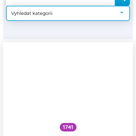
1741
Co je to cefalický inzulínový reflex?