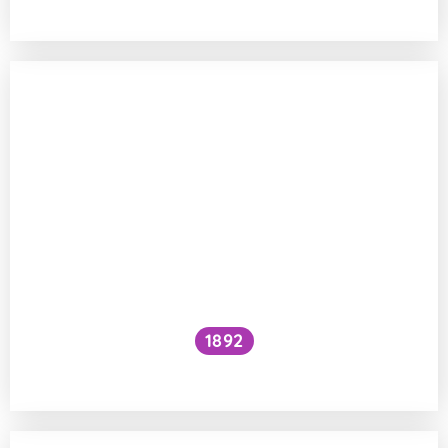
1892
Je kočičí předení dobré pro lidské zdraví?