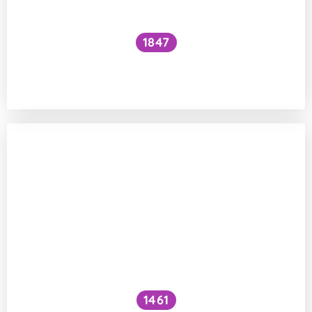
1847
Co se děje při opakovaném mražení
másla?
1461