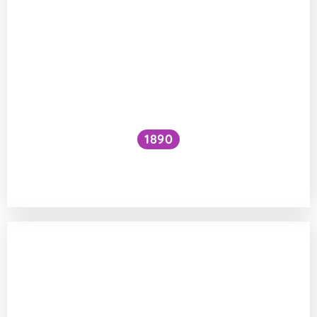
1890
Existuje jed, který po kontaktu zabíjí
pomalu?