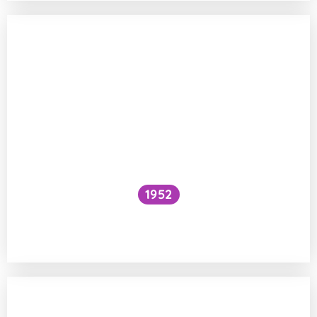
1952
Je možné správně určovat biologický věk
u dětí?