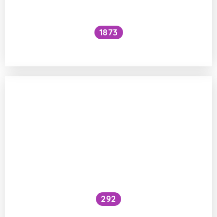
1873
Dá se snížit krevní tlak bez léků?
292
Sčítá se účinek faktorů různých SPF