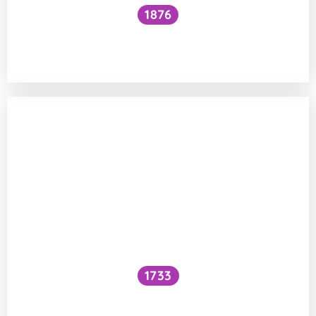
1876
Je nezdravé kombinovat v jídle více
zdrojů bílkovin naráz?
1733
Co se stane, když muž užije hormonální
antikoncepci?