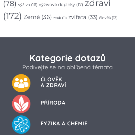
zdraví
(78)
výživa
(16)
výživové doplňky
(17)
(172)
Země
(36)
zvířata
(33)
člověk
(13)
zvuk
(11)
Kategorie dotazů
Podívejte se na oblíbená témata
ČLOVĚK
A ZDRAVÍ
PŘÍRODA
FYZIKA A CHEMIE