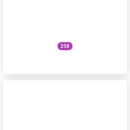
258
Jak se vstřebává železo ve formě
bisglycinátu?