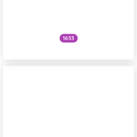
1653
Jsou obézní děti vyšší než hubené?