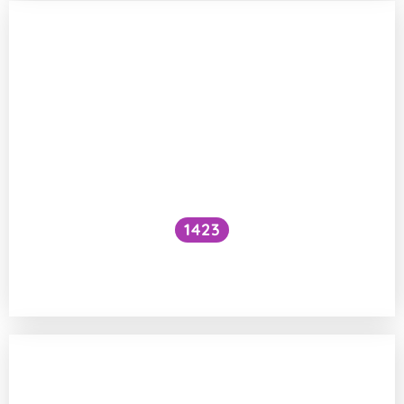
1423
Co se stane, když se dotknu hromosvodu
při zásahu blesku?