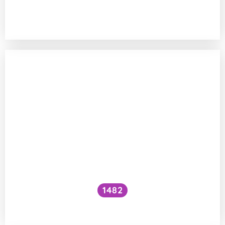
Kolik prdů je potřeba k naplnění balónu
a uzvednutí člověka?
1482
Co je to recoverin?