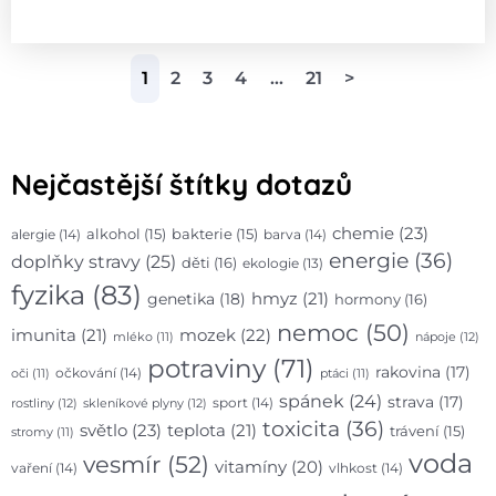
1
2
3
4
…
21
>
Nejčastější štítky dotazů
chemie
(23)
alergie
(14)
alkohol
(15)
bakterie
(15)
barva
(14)
energie
(36)
doplňky stravy
(25)
děti
(16)
ekologie
(13)
fyzika
(83)
hmyz
(21)
genetika
(18)
hormony
(16)
nemoc
(50)
mozek
(22)
imunita
(21)
nápoje
(12)
mléko
(11)
potraviny
(71)
rakovina
(17)
očkování
(14)
oči
(11)
ptáci
(11)
spánek
(24)
strava
(17)
sport
(14)
rostliny
(12)
skleníkové plyny
(12)
toxicita
(36)
světlo
(23)
teplota
(21)
trávení
(15)
stromy
(11)
voda
vesmír
(52)
vitamíny
(20)
vaření
(14)
vlhkost
(14)