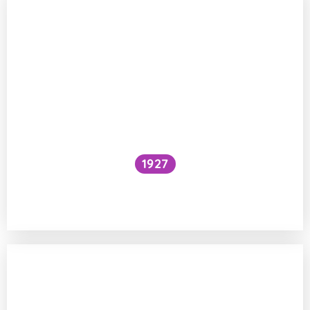
1927
Národní očkovací strategie – je zbytečné
očkovat proti chřipce a Covidu?