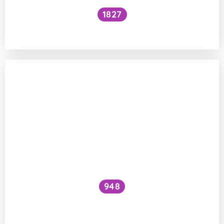
1827
Prochází láska žaludkem?
948
Jaký je rozdíl mezi celiakií, lepkovou
intolerancí a alergií na lepek?