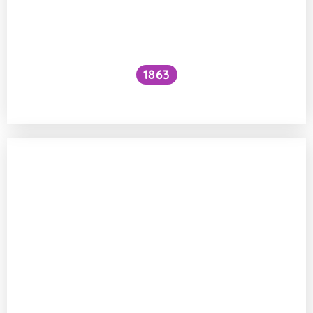
1863
Je kynutí těsta za studena dobrá volba?