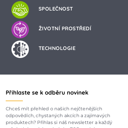
SPOLEČNOST
ŽIVOTNÍ PROSTŘEDÍ
TECHNOLOGIE
Přihlaste se k odběru novinek
Chceš mít přehled o našich nejčtenějších
odpovědích, chystaných akcích a zajímavých
produktech? Přihlas si náš newsletter a každý