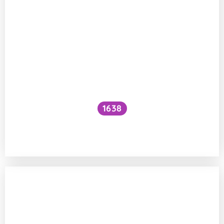
1638
Jak zlepšit vstřebávání železa
z potravin?