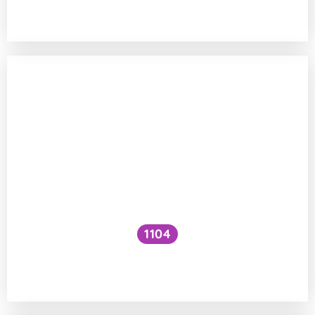
krémů?
1104
Jakou roli mají bílkoviny při buněčném
dělení?