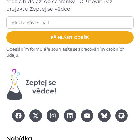
měsíc ti dorazí do schránky TOP novinky z
projektu Zeptej se vědce!
PŘIHLÁSIT ODBĚR
Odesláním formuláře souhlasíte se
zpracováním osobních
údajů
.
Nabídka