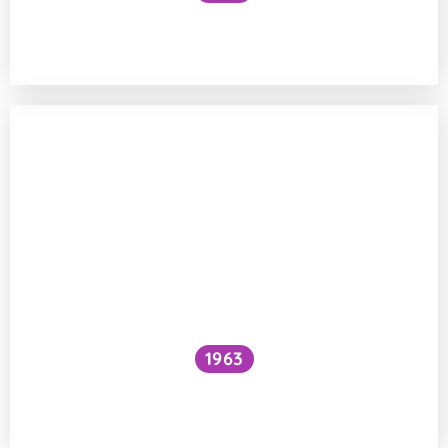
Snížilo by vytažení všech lodí hladinu
oceánů?
1963
Proč je voda pod vodopádem studenější
než nad ním?