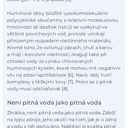
Huminové látky (složité vysokomolekulární
polycyklické sloučeniny s relativní molekulovou
hmotností až desítek tisíců) se vyskytují ve
většině povrchových vod, protože vznikají
přirozeným rozpadem rostlinného materiálu.
Kromě toho, že ovlivňují zápach, chuť a barvu
a mají i korozivní vlastnosti, reagují také při
chloraci vody za vzniku chlorovaných
huminových kyselin, které mohou mít negativní
vliv na zdraví spotřebitele [6]. Navíc rády tvoří
komplexy s těžkými kovy [7]. Proto se z pitné
vody musí odstraňovat [8].
Není pitná voda jako pitná voda
Zkrátka, není pitná voda jako pitná voda. Záleží
na typu zdroje, jeho okolí i na tom, jak je o zdroj
a vodu z něj pečováno. Naštěstí je kvalita pitné