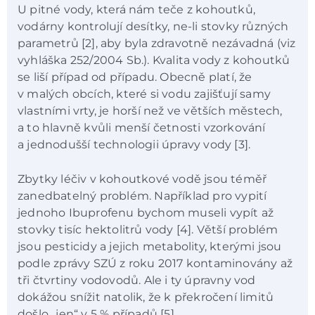
U pitné vody, která nám teče z kohoutků,
vodárny kontrolují desítky, ne-li stovky různých
parametrů [2], aby byla zdravotně nezávadná (viz
vyhláška 252/2004 Sb.). Kvalita vody z kohoutků
se liší případ od případu. Obecně platí, že
v malých obcích, které si vodu zajišťují samy
vlastními vrty, je horší než ve větších městech,
a to hlavně kvůli menší četnosti vzorkování
a jednodušší technologii úpravy vody [3].
Zbytky léčiv v kohoutkové vodě jsou téměř
zanedbatelný problém. Například pro vypití
jednoho Ibuprofenu bychom museli vypít až
stovky tisíc hektolitrů vody [4]. Větší problém
jsou pesticidy a jejich metabolity, kterými jsou
podle zprávy SZÚ z roku 2017 kontaminovány až
tři čtvrtiny vodovodů. Ale i ty úpravny vod
dokážou snížit natolik, že k překročení limitů
došlo „jen“ v 5 % případů [5].