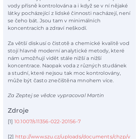
vody přísně kontrolována a i když se v ní nějaké
látky pocházející z lidské činnosti nacházejí, není
se čeho bát. Jsou tam v minimálních
koncentracích a zdraví neškodí.
Za větší diskusí o čistotě a chemické kvalitě vod
stojí hlavně moderní analytické metody, které
nám umožňují vidět stále nižší a nižší
koncentrace. Naopak voda z různých studánek
a studní, které nejsou tak moc kontrolovány,
může být často znečištěna mnohem více.
Za Zeptej se vědce vypracoval Martin
Zdroje
[1]
10.1007/s11356-022-20156-7
[2]
http://www.szu.cz/uploads/documents/chzp/v