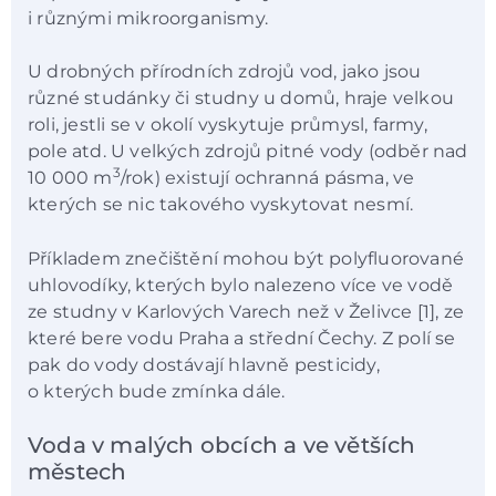
i různými mikroorganismy.
U drobných přírodních zdrojů vod, jako jsou
různé studánky či studny u domů, hraje velkou
roli, jestli se v okolí vyskytuje průmysl, farmy,
pole atd. U velkých zdrojů pitné vody (odběr nad
3
10 000 m
/rok) existují ochranná pásma, ve
kterých se nic takového vyskytovat nesmí.
Příkladem znečištění mohou být polyfluorované
uhlovodíky, kterých bylo nalezeno více ve vodě
ze studny v Karlových Varech než v Želivce [1], ze
které bere vodu Praha a střední Čechy. Z polí se
pak do vody dostávají hlavně pesticidy,
o kterých bude zmínka dále.
Voda v malých obcích a ve větších
městech