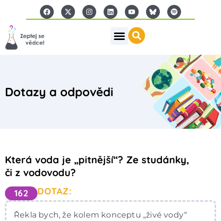
Dotazy a odpovědi
Která voda je „pitnější“? Ze studánky,
či z vodovodu?
DOTAZ:
162
Řekla bych, že kolem konceptu „živé vody“