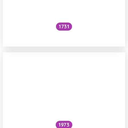
1731
Voní mraky?
1973