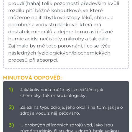
proudí (haha) tolik pozornosti především kvůli
rozdílu pití běžné kohoutkové, ve které
můžeme najít zbytkové stopy léků, chloru a
podobně a vody studánkové, která má
dostatek minerálů a dejme tomu asi i různé
humic acids, nečistoty, mikroby a tak dále.
Zajímalo by mě toto porovnání, i co se týče
následných fyziologických/biochemických
procesů při absorpci.
MINUTOVÁ ODPOVĚĎ:
1)
Jakákoliv voda může být znečištěna jak
chemicky, tak mikrobiologicky.
2)
Záleží na typu zdroje, jeho okolí i na tom, jak je o
zdroj a vodu z něj pečováno.
3)
U drobných přírodních zdrojů vod, jako jsou
různé studánky či studny u domů, hraje velkou