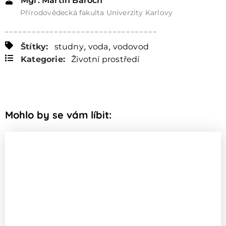
Mgr. Martin Baroch
Přírodovědecká fakulta Univerzity Karlovy
,
,
Štítky:
studny
voda
vodovod
Kategorie:
Životní prostředí
Mohlo by se vám líbit: