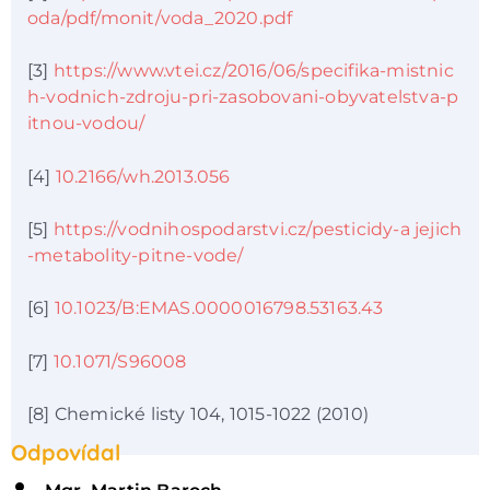
oda/pdf/monit/voda_2020.pdf
[3]
https://www.vtei.cz/2016/06/specifika-mistnic
h-vodnich-zdroju-pri-zasobovani-obyvatelstva-p
itnou-vodou/
[4]
10.2166/wh.2013.056
[5]
https://vodnihospodarstvi.cz/pesticidy-a jejich
-metabolity-pitne-vode/
[6]
10.1023/B:EMAS.0000016798.53163.43
[7]
10.1071/S96008
[8] Chemické listy 104, 1015-1022 (2010)
Odpovídal