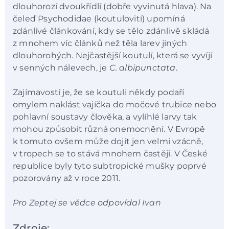
dlouhorozí dvoukřídlí (dobře vyvinutá hlava). Na
čeleď Psychodidae (koutulovití) upomíná
zdánlivé článkování, kdy se tělo zdánlivě skládá
z mnohem víc článků než těla larev jiných
dlouhorohých. Nejčastější koutulí, která se vyvíjí
v senných nálevech, je
C. albipunctata
.
Zajímavostí je, že se koutuli někdy podaří
omylem naklást vajíčka do močové trubice nebo
pohlavní soustavy člověka, a vylíhlé larvy tak
mohou způsobit různá onemocnění. V Evropě
k tomuto ovšem může dojít jen velmi vzácně,
v tropech se to stává mnohem častěji. V České
republice byly tyto subtropické mušky poprvé
pozorovány až v roce 2011.
Pro Zeptej se vědce odpovídal Ivan
Zdroje: