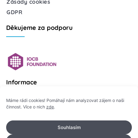
Zásady cookies
GDPR
Děkujeme za podporu
Informace
Platformu Zeptej se vědce provozuje:
Máme rádi cookies! Pomáhají nám analyzovat zájem o naši
činnost. Více o nich
zde
.
Institut pro komunikaci vědy, z. ú.
IČO: 178 47 389
Souhlasím
Flemingovo náměstí 542/2,
Dejvice, 160 00 Praha 6