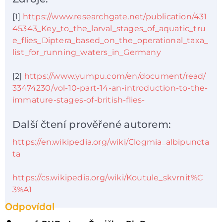
[1]
https://www.researchgate.net/publication/431
45343_Key_to_the_larval_stages_of_aquatic_tru
e_flies_Diptera_based_on_the_operational_taxa_
list_for_running_waters_in_Germany
[2]
https://www.yumpu.com/en/document/read/
33474230/vol-10-part-14-an-introduction-to-the-
immature-stages-of-british-flies-
Další čtení prověřené autorem:
https://en.wikipedia.org/wiki/Clogmia_albipuncta
ta
https://cs.wikipedia.org/wiki/Koutule_skvrnit%C
3%A1
Odpovídal