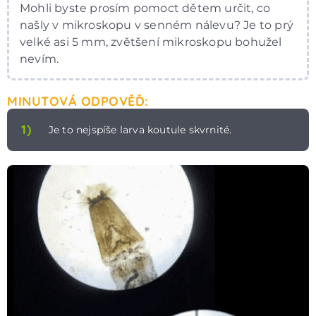
Mohli byste prosím pomoct dětem určit, co
našly v mikroskopu v senném nálevu? Je to prý
velké asi 5 mm, zvětšení mikroskopu bohužel
nevím.
MINUTOVÁ ODPOVĚĎ:
1)
Je to nejspíše larva koutule skvrnité.