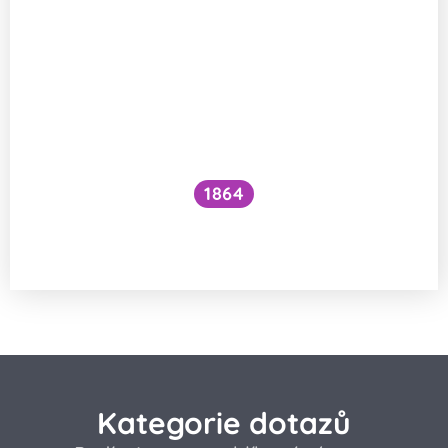
1864
Jak vznikla na Zemi pevninská
a oceánská kůra?
Kategorie dotazů