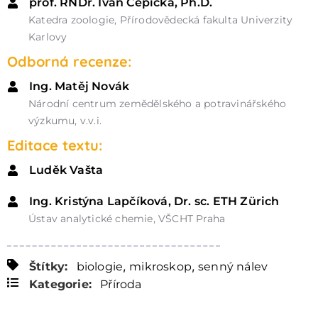
prof. RNDr. Ivan Čepička, Ph.D.
Katedra zoologie, Přírodovědecká fakulta Univerzity
Karlovy
Odborná recenze:
Ing. Matěj Novák
Národní centrum zemědělského a potravinářského
výzkumu, v.v.i.
Editace textu:
Luděk Vašta
Ing. Kristýna Lapčíková, Dr. sc. ETH Zürich
Ústav analytické chemie, VŠCHT Praha
,
,
Štítky:
biologie
mikroskop
senný nálev
Kategorie:
Příroda