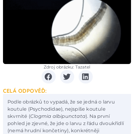
Zdroj obrázku: Tazatel
CELÁ ODPOVĚĎ:
Podle obrázků to vypadá, že se jedná o larvu
koutule (Psychodidae), nejspíše koutule
skvrnité (
Clogmia albipunctata
). Na první
pohled je zjevné, že jde o larvu z řádu dvoukřídlí
(nemá hrudní končetiny), konkrétněji