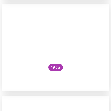
1963
Proč je voda pod vodopádem studenější
než nad ním?