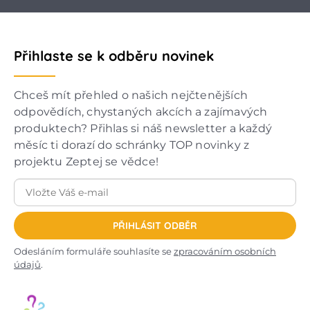
Přihlaste se k odběru novinek
Chceš mít přehled o našich nejčtenějších
odpovědích, chystaných akcích a zajímavých
produktech? Přihlas si náš newsletter a každý
měsíc ti dorazí do schránky TOP novinky z
projektu Zeptej se vědce!
PŘIHLÁSIT ODBĚR
Odesláním formuláře souhlasíte se
zpracováním osobních
údajů
.