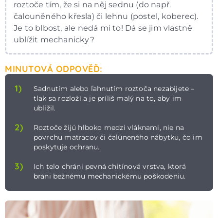
roztoče tím, že si na něj sednu (do např.
čalouněného křesla) či lehnu (postel, koberec).
Je to blbost, ale nedá mi to! Dá se jim vlastně
ublížit mechanicky?
MINUTOVÁ ODPOVĚĎ:
1)
Sadnutím alebo ľahnutím roztoča nezabijete –
tlak sa rozloží a je príliš malý na to, aby im
ublížil.
2)
Roztoče žijú hlboko medzi vláknami, nie na
povrchu matracov či čalúneného nábytku, čo im
poskytuje ochranu.
3)
Ich telo chráni pevná chitínová vrstva, ktorá
bráni bežnému mechanickému poškodeniu.