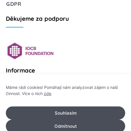
GDPR
Děkujeme za podporu
Informace
Platformu Zeptej se vědce provozuje:
Máme rádi cookies! Pomáhají nám analyzovat zájem o naši
činnost. Více o nich
zde
.
Institut pro komunikaci vědy, z. ú.
IČO: 178 47 389
Souhlasím
Flemingovo náměstí 542/2,
Dejvice, 160 00 Praha 6
Odmítnout