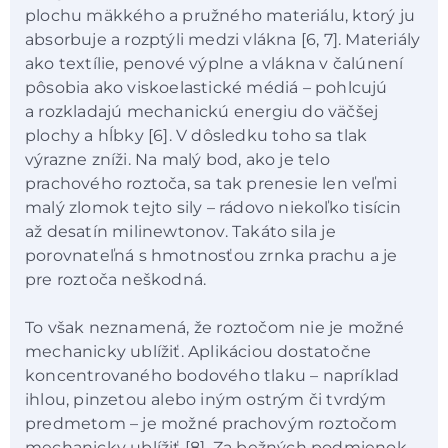
plochu mäkkého a pružného materiálu, ktorý ju
absorbuje a rozptýli medzi vlákna [6, 7]. Materiály
ako textílie, penové výplne a vlákna v čalúnení
pôsobia ako viskoelastické médiá – pohlcujú
a rozkladajú mechanickú energiu do väčšej
plochy a hĺbky [6]. V dôsledku toho sa tlak
výrazne zníži. Na malý bod, ako je telo
prachového roztoča, sa tak prenesie len veľmi
malý zlomok tejto sily – rádovo niekoľko tisícin
až desatín milinewtonov. Takáto sila je
porovnateľná s hmotnosťou zrnka prachu a je
pre roztoča neškodná.
To však neznamená, že roztočom nie je možné
mechanicky ublížiť. Aplikáciou dostatočne
koncentrovaného bodového tlaku – napríklad
ihlou, pinzetou alebo iným ostrým či tvrdým
predmetom – je možné prachovým roztočom
mechanicky ublížiť [8]. Za bežných podmienok