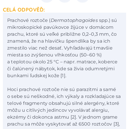
CELÁ ODPOVĚĎ:
Prachové roztoče (
Dermatophagoides
spp.) sú
mikroskopické pavúkovce žijúce v domácom
prachu, ktoré sú veľké približne 0,2–0,3 mm, čo
znamená, že na hlavičku špendlíka by sa ich
zmestilo viac než desať. Vyhľadávajú tmavšie
miesta so zvýšenou vlhkosťou (50–60 %)
a teplotou okolo 25 °C – napr. matrace, koberce
či čalúnený nábytok, kde sa živia odumretými
bunkami ľudskej kože [1].
Hoci prachové roztoče nie sú parazitmi a samé
o sebe sú neškodné, ich výkaly a rozkladajúce sa
telové fragmenty obsahujú silné alergény, ktoré
môžu u citlivých jedincov vyvolávať alergiu,
ekzémy či dokonca astmu [2]. V jednom grame
prachu sa môže vyskytovať až 6500 roztočov [3],