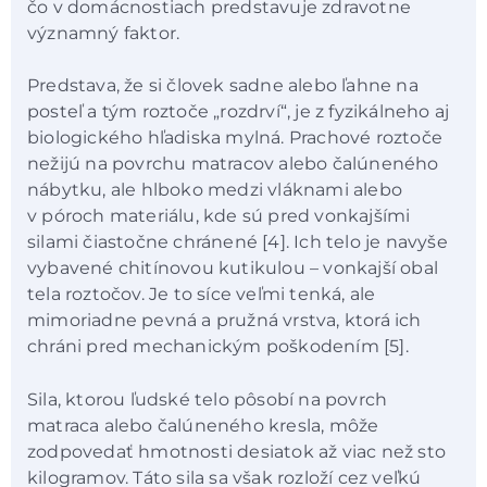
čo v domácnostiach predstavuje zdravotne
významný faktor.
Predstava, že si človek sadne alebo ľahne na
posteľ a tým roztoče „rozdrví“, je z fyzikálneho aj
biologického hľadiska mylná. Prachové roztoče
nežijú na povrchu matracov alebo čalúneného
nábytku, ale hlboko medzi vláknami alebo
v póroch materiálu, kde sú pred vonkajšími
silami čiastočne chránené [4]. Ich telo je navyše
vybavené chitínovou kutikulou – vonkajší obal
tela roztočov. Je to síce veľmi tenká, ale
mimoriadne pevná a pružná vrstva, ktorá ich
chráni pred mechanickým poškodením [5].
Sila, ktorou ľudské telo pôsobí na povrch
matraca alebo čalúneného kresla, môže
zodpovedať hmotnosti desiatok až viac než sto
kilogramov. Táto sila sa však rozloží cez veľkú