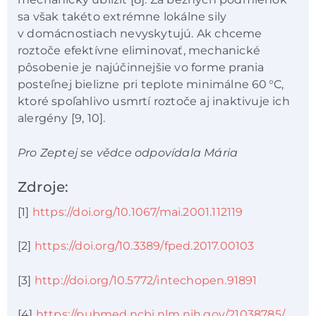
sa však takéto extrémne lokálne sily
v domácnostiach nevyskytujú. Ak chceme
roztoče efektívne eliminovať, mechanické
pôsobenie je najúčinnejšie vo forme prania
posteľnej bielizne pri teplote minimálne 60 °C,
ktoré spoľahlivo usmrtí roztoče aj inaktivuje ich
alergény [9, 10].
Pro Zeptej se vědce odpovídala Mária
Zdroje:
[1]
https://doi.org/10.1067/mai.2001.112119
[2]
https://doi.org/10.3389/fped.2017.00103
[3]
http://doi.org/10.5772/intechopen.91891
[4]
https://pubmed.ncbi.nlm.nih.gov/21038785/