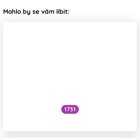
Mohlo by se vám líbit:
1731
Voní mraky?