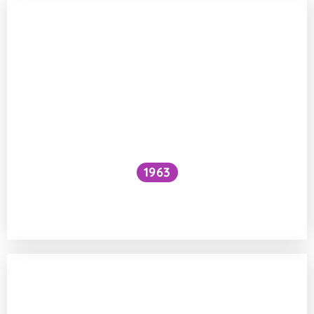
1963
Proč je voda pod vodopádem studenější
než nad ním?