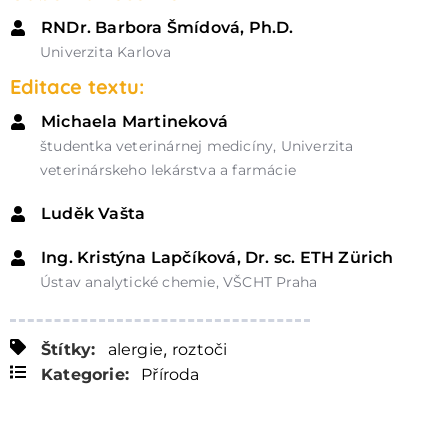
RNDr. Barbora Šmídová, Ph.D.
Univerzita Karlova
Editace textu:
Michaela Martineková
študentka veterinárnej medicíny, Univerzita
veterinárskeho lekárstva a farmácie
Luděk Vašta
Ing. Kristýna Lapčíková, Dr. sc. ETH Zürich
Ústav analytické chemie, VŠCHT Praha
,
Štítky:
alergie
roztoči
Kategorie:
Příroda