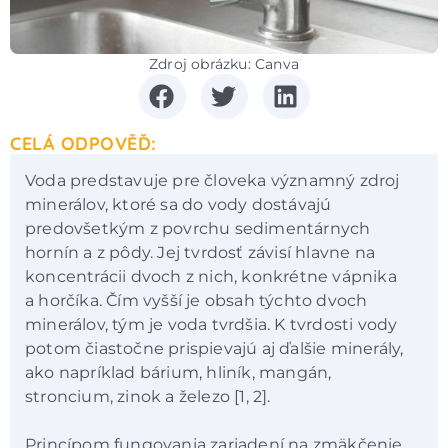
Zdroj obrázku: Canva
CELÁ ODPOVĚĎ:
Voda predstavuje pre človeka významný zdroj
minerálov, ktoré sa do vody dostávajú
predovšetkým z povrchu sedimentárnych
hornín a z pôdy. Jej tvrdosť závisí hlavne na
koncentrácii dvoch z nich, konkrétne vápnika
a horčíka. Čím vyšší je obsah týchto dvoch
minerálov, tým je voda tvrdšia. K tvrdosti vody
potom čiastočne prispievajú aj ďalšie minerály,
ako napríklad bárium, hliník, mangán,
stroncium, zinok a železo [1, 2].
Princípom fungovania zariadení na zmäkčenie