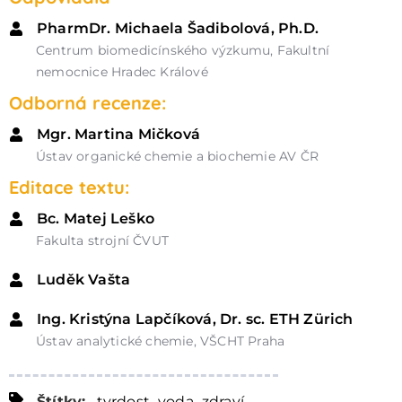
PharmDr. Michaela Šadibolová, Ph.D.
Centrum biomedicínského výzkumu, Fakultní
nemocnice Hradec Králové
Odborná recenze:
Mgr. Martina Mičková
Ústav organické chemie a biochemie AV ČR
Editace textu:
Bc. Matej Leško
Fakulta strojní ČVUT
Luděk Vašta
Ing. Kristýna Lapčíková, Dr. sc. ETH Zürich
Ústav analytické chemie, VŠCHT Praha
,
,
Štítky:
tvrdost
voda
zdraví