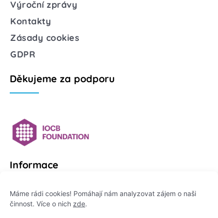
Výroční zprávy
Kontakty
Zásady cookies
GDPR
Děkujeme za podporu
Informace
Platformu Zeptej se vědce provozuje:
Máme rádi cookies! Pomáhají nám analyzovat zájem o naši
činnost. Více o nich
zde
.
Institut pro komunikaci vědy, z. ú.