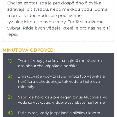
Chci se zeptat, zda je pro dospělého člověka
zdravější pít tvrdou, nebo měkkou vodu. Doma
máme tvrdou vodu, ale používáme
fyziologickou úpravnu vody. Tudíž si můžeme
vybrat. Ráda bych věděla, která je pro nás na pití
lepší.
MINUTOVÁ ODPOVĚĎ:
1)
Tvrdosť vody je určovaná najmä množstvom
obsiahnutého vápnika a horčíka.
2)
Zmäkčovače vody znižujú množstvo vápnika a
horčíka a ochudobňujú tak vodu o tieto dva
minerály.
3)
Vápnik a horčík sú pre organizmus kľúčové a vo
vode sa vyskytujú v dobre vstrebateľnej forme.
4)
Pitie tvrdej vody je spájané s nižším rizikom