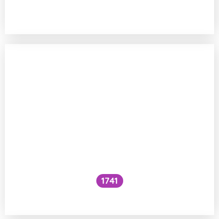
Funguje šlehání sněhu z bílků na jiném
principu než šlehačka?
1741
Co je to cefalický inzulínový reflex?