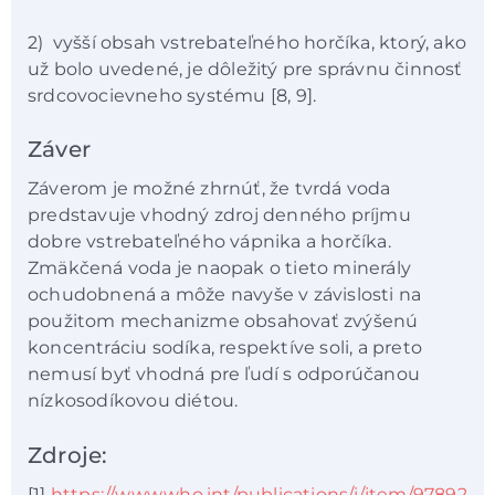
2) vyšší obsah vstrebateľného horčíka, ktorý, ako
už bolo uvedené, je dôležitý pre správnu činnosť
srdcovocievneho systému [8, 9].
Záver
Záverom je možné zhrnúť, že tvrdá voda
predstavuje vhodný zdroj denného príjmu
dobre vstrebateľného vápnika a horčíka.
Zmäkčená voda je naopak o tieto minerály
ochudobnená a môže navyše v závislosti na
použitom mechanizme obsahovať zvýšenú
koncentráciu sodíka, respektíve soli, a preto
nemusí byť vhodná pre ľudí s odporúčanou
nízkosodíkovou diétou.
Zdroje:
[1]
https://www.who.int/publications/i/item/97892