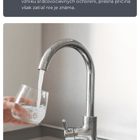
vzniku srdcovocievnych ochorení, presná príčina
však zatiaľ nie je známa.