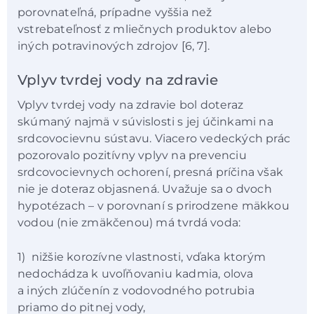
porovnateľná, prípadne vyššia než
vstrebateľnosť z mliečnych produktov alebo
iných potravinových zdrojov [6, 7].
Vplyv tvrdej vody na zdravie
Vplyv tvrdej vody na zdravie bol doteraz
skúmaný najmä v súvislosti s jej účinkami na
srdcovocievnu sústavu. Viacero vedeckých prác
pozorovalo pozitívny vplyv na prevenciu
srdcovocievnych ochorení, presná príčina však
nie je doteraz objasnená. Uvažuje sa o dvoch
hypotézach – v porovnaní s prirodzene mäkkou
vodou (nie zmäkčenou) má tvrdá voda:
1) nižšie korozívne vlastnosti, vďaka ktorým
nedochádza k uvoľňovaniu kadmia, olova
a iných zlúčenín z vodovodného potrubia
priamo do pitnej vody,