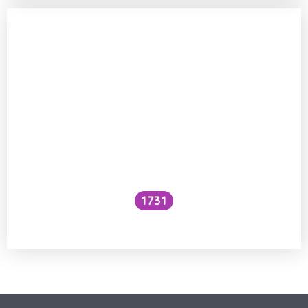
1731
Voní mraky?