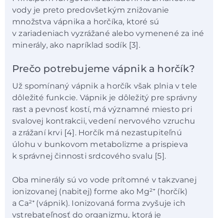
vody je preto predovšetkým znižovanie
množstva vápnika a horčíka, ktoré sú
v zariadeniach vyzrážané alebo vymenené za iné
minerály, ako napríklad sodík [3].
Prečo potrebujeme vápnik a horčík?
Už spomínaný vápnik a horčík však plnia v tele
dôležité funkcie. Vápnik je dôležitý pre správny
rast a pevnosť kostí, má významné miesto pri
svalovej kontrakcii, vedení nervového vzruchu
a zrážaní krvi [4]. Horčík má nezastupiteľnú
úlohu v bunkovom metabolizme a prispieva
k správnej činnosti srdcového svalu [5].
Oba minerály sú vo vode prítomné v takzvanej
ionizovanej (nabitej) forme ako Mg²⁺ (horčík)
a Ca²⁺
(vápnik). Ionizovaná forma zvyšuje ich
vstrebateľnosť do organizmu, ktorá je