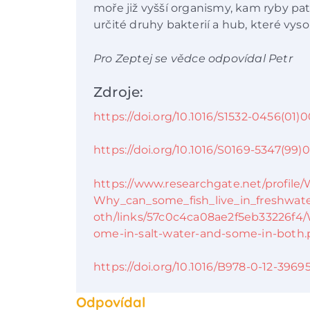
moře již vyšší organismy, kam ryby pa
určité druhy bakterií a hub, které vysok
Pro Zeptej se vědce odpovídal Petr
Zdroje:
https://doi.org/10.1016/S1532-0456(01)
https://doi.org/10.1016/S0169-5347(99)
https://www.researchgate.net/profile
Why_can_some_fish_live_in_freshwat
oth/links/57c0c4ca08ae2f5eb33226f4/W
ome-in-salt-water-and-some-in-both.
https://doi.org/10.1016/B978-0-12-396
Odpovídal