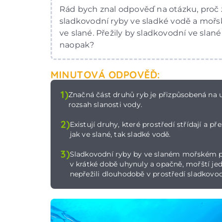
Rád bych znal odpověď na otázku, proč ž
sladkovodní ryby ve sladké vodě a mořs
ve slané. Přežily by sladkovodní ve slané
naopak?
MINUTOVÁ ODPOVĚĎ:
1)
Značná část druhů ryb je přizpůsobená na u
rozsah slanosti vody.
2)
Existují druhy, které prostředí střídají a pře
jak ve slané, tak sladké vodě.
3)
Sladkovodní ryby by ve slaném mořském p
v krátké době uhynuly a opačně, mořští jed
nepřežili dlouhodobě v prostředí sladkovo