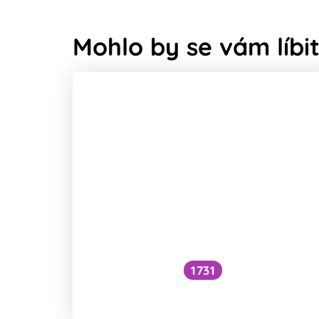
Mohlo by se vám líbit
1731
Voní mraky?