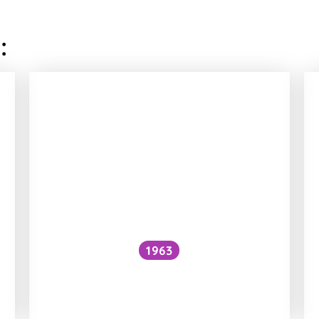
:
1963
Proč je voda pod vodopádem
studenější než nad ním?