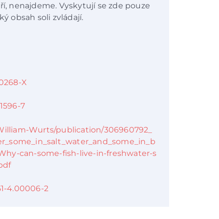
tří, nenajdeme. Vyskytují se zde pouze
ý obsah soli zvládají.
00268-X
01596-7
/William-Wurts/publication/306960792_
er_some_in_salt_water_and_some_in_b
hy-can-some-fish-live-in-freshwater-s
pdf
951-4.00006-2