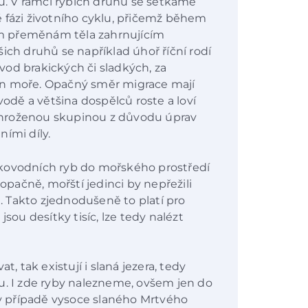
ou. V rámci rybích druhů se setkáme
ité fázi životního cyklu, přičemž během
m přeměnám těla zahrnujícím
ich druhů se například úhoř říční rodí
od brakických či sladkých, za
in moře. Opačný směr migrace mají
vodě a většina dospělců roste a loví
ě ohroženou skupinou z důvodu úprav
ími díly.
dkovodních ryb do mořského prostředí
 opačně, mořští jedinci by nepřežili
 Takto zjednodušeně to platí pro
jsou desítky tisíc, lze tedy nalézt
tak existují i slaná jezera, tedy
u. I zde ryby nalezneme, ovšem jen do
d v případě vysoce slaného Mrtvého