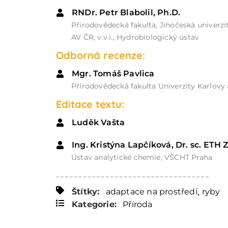
RNDr. Petr Blabolil, Ph.D.
Přírodovědecká fakulta, Jihočeská univerz
AV ČR, v.v.i., Hydrobiologický ústav
Odborná recenze:
Mgr. Tomáš Pavlica
Přírodovědecká fakulta Univerzity Karlovy 
Editace textu:
Luděk Vašta
Ing. Kristýna Lapčíková, Dr. sc. ETH 
Ústav analytické chemie, VŠCHT Praha
,
Štítky:
adaptace na prostředí
ryby
Kategorie:
Příroda