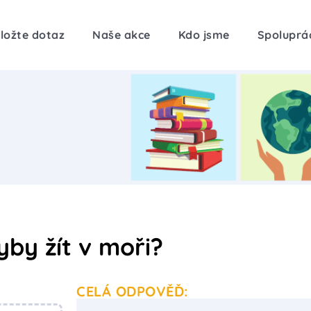
ložte dotaz
Naše akce
Kdo jsme
Spoluprá
by žít v moři?
CELÁ ODPOVĚĎ: