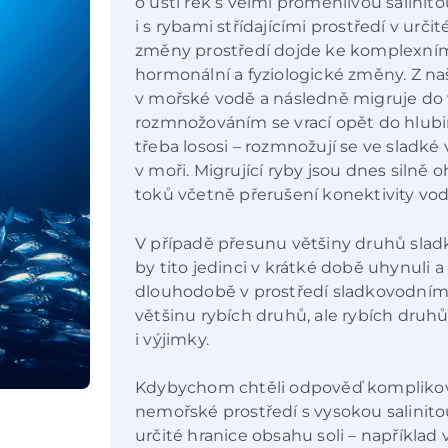
o ústí řek s velmi proměnlivou salinit
i s rybami střídajícími prostředí v urč
změny prostředí dojde ke komplexní
hormonální a fyziologické změny. Z naš
v mořské vodě a následně migruje do v
rozmnožováním se vrací opět do hlub
třeba lososi – rozmnožují se ve sladké 
v moři. Migrující ryby jsou dnes siln
toků včetně přerušení konektivity vodn
V případě přesunu většiny druhů sla
by tito jedinci v krátké době uhynuli a
dlouhodobě v prostředí sladkovodním.
většinu rybích druhů, ale rybích druhů 
i výjimky.
Kdybychom chtěli odpověď komplikovat, 
nemořské prostředí s vysokou salinito
určité hranice obsahu soli – napříkla