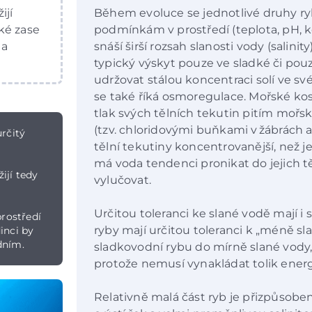
ijí
Během evoluce se jednotlivé druhy ry
ké zase
podmínkám v prostředí (teplota, pH, ko
 a
snáší širší rozsah slanosti vody (salinit
typický výskyt pouze ve sladké či pouz
udržovat stálou koncentraci solí ve s
se také říká osmoregulace. Mořské kos
tlak svých tělních tekutin pitím mořs
(tzv. chloridovými buňkami v žábrách 
rčitý
tělní tekutiny koncentrovanější, než j
má voda tendenci pronikat do jejich t
žijí tedy
vylučovat.
Určitou toleranci ke slané vodě mají i
rostředí
ryby mají určitou toleranci k „méně sl
inci by
dním.
sladkovodní rybu do mírně slané vody, 
protože nemusí vynakládat tolik ener
Relativně malá část ryb je přizpůsoben