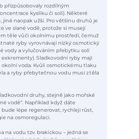
b přizpůsobovaly rozdílným
ncentrace kyslíku či solí). Některé
y), jiné naopak užší. Pro většinu druhů je
e ve slané vodě, protože si musejí
vém těle vůči okolnímu prostředí, čemuž
tnaté ryby vyrovnávají nízký osmotický
ké vody a vylučováním přebytku solí
a exkrementy). Sladkovodní ryby mají
e okolní voda. Kvůli osmotickému tlaku
ěla a ryby přebytečnou vodu musí z těla
 sladkovodní druhy, stejně jako mořské
ané vodě“. Například když dáte
bude lépe regenerovat, rychleji růst,
gie na osmoregulaci.
a na vodu tzv. brakickou – jedná se