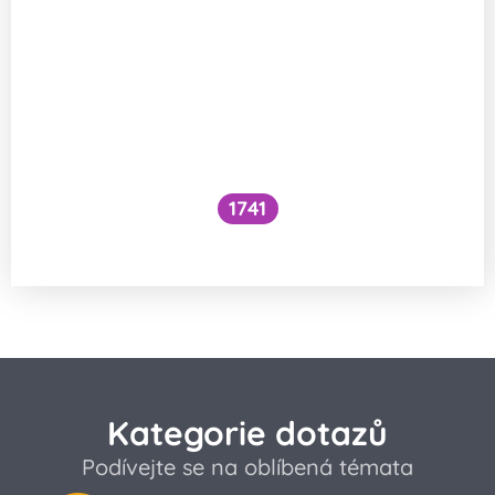
1741
Co je to cefalický inzulínový reflex?
Kategorie dotazů
Podívejte se na oblíbená témata