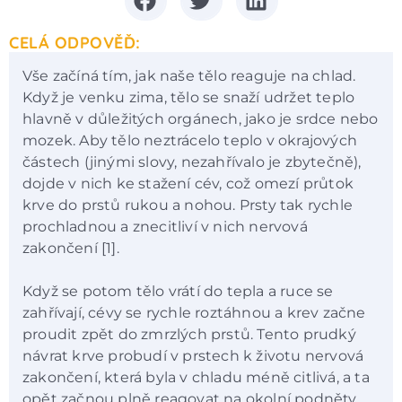
CELÁ ODPOVĚĎ:
Vše začíná tím, jak naše tělo reaguje na chlad.
Když je venku zima, tělo se snaží udržet teplo
hlavně v důležitých orgánech, jako je srdce nebo
mozek. Aby tělo neztrácelo teplo v okrajových
částech (jinými slovy, nezahřívalo je zbytečně),
dojde v nich ke stažení cév, což omezí průtok
krve do prstů rukou a nohou. Prsty tak rychle
prochladnou a znecitliví v nich nervová
zakončení [1].
Když se potom tělo vrátí do tepla a ruce se
zahřívají, cévy se rychle roztáhnou a krev začne
proudit zpět do zmrzlých prstů. Tento prudký
návrat krve probudí v prstech k životu nervová
zakončení, která byla v chladu méně citlivá, a ta
opět začnou plně reagovat na okolní podněty.