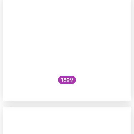
1809
Jak zvýšit VO₂ max?