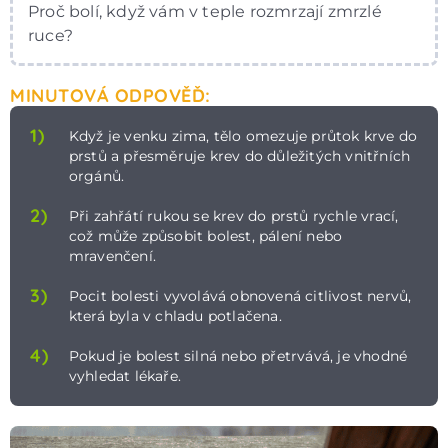
Proč bolí, když vám v teple rozmrzají zmrzlé
ruce?
MINUTOVÁ ODPOVĚĎ:
1)
Když je venku zima, tělo omezuje průtok krve do
prstů a přesměruje krev do důležitých vnitřních
orgánů.
2)
Při zahřátí rukou se krev do prstů rychle vrací,
což může způsobit bolest, pálení nebo
mravenčení.
3)
Pocit bolesti vyvolává obnovená citlivost nervů,
která byla v chladu potlačena.
4)
Pokud je bolest silná nebo přetrvává, je vhodné
vyhledat lékaře.