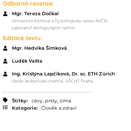
Odborná recenze:
Mgr. Tereza Dočkal
Univerzita Karlova a Fyziologický ústav AVČR,
Laboratoř biologických rytmů
Editace textu:
Mgr. Hedvika Šimková
Luděk Vašta
Ing. Kristýna Lapčíková, Dr. sc. ETH Zürich
Ústav analytické chemie, VŠCHT Praha
,
,
Štítky:
cévy
prsty
zima
Kategorie:
Člověk a zdraví