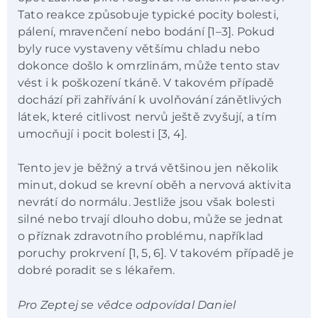
Tato reakce způsobuje typické pocity bolesti,
pálení, mravenčení nebo bodání [1–3]. Pokud
byly ruce vystaveny většímu chladu nebo
dokonce došlo k omrzlinám, může tento stav
vést i k poškození tkáně. V takovém případě
dochází při zahřívání k uvolňování zánětlivých
látek, které citlivost nervů ještě zvyšují, a tím
umocňují i pocit bolesti [3, 4].
Tento jev je běžný a trvá většinou jen několik
minut, dokud se krevní oběh a nervová aktivita
nevrátí do normálu. Jestliže jsou však bolesti
silné nebo trvají dlouho dobu, může se jednat
o příznak zdravotního problému, například
poruchy prokrvení [1, 5, 6]. V takovém případě je
dobré poradit se s lékařem.
Pro Zeptej se vědce odpovídal Daniel