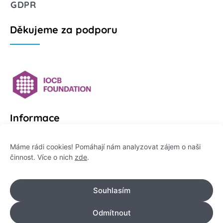
GDPR
Děkujeme za podporu
Informace
Platformu Zeptej se vědce provozuje:
Máme rádi cookies! Pomáhají nám analyzovat zájem o naši
činnost. Více o nich
zde
.
Institut pro komunikaci vědy, z. ú.
IČO: 178 47 389
Souhlasím
Flemingovo náměstí 542/2,
Dejvice, 160 00 Praha 6
Odmítnout