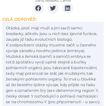
Zdroj obrázku: Canva
CELÁ ODPOVĚĎ:
Otázka, proč mají muži a jiní savčí samci
bradavky, ačkoliv jsou u nich bez zjevné funkce,
zaujala již řadu evolučních biologů.
K zodpovězení otázky musíme začít u časného
vývoje zárodku nového jedince (embrya).
Mužská a ženská (samčí a samičí) embrya se
totiž zpočátku vyvíjí úplně stejně a buňky
pohlavních orgánů jsou takzvaně bipotenciální,
tedy mají potenciál se stát jak mužskými, tak
ženskými pohlavními orgány. To trvá u člověka
až do šestého týdne vývoje, kdy přijde na řadu
gen s označením Sry (sex-determining region Y,
česky oblast Y rozhodující o pohlaví) nacházející
se na chromozomu Y (pro připomenutí – u savců