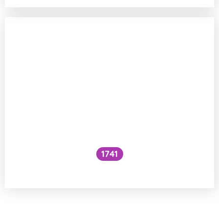
1741
Co je to cefalický inzulínový reflex?