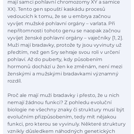
mají samci pohlavní chromozomy XY a samice
XX). Tento gen spouští kaskádu procesů
vedoucích k tomu, že se u embrya začnou
vyvíjet mužské pohlavní orgány – varlata. Při
nepřítomnosti tohoto genu se naopak začnou
vyvíjet ženské pohlavní orgány – vaječníky [1, 2].
Muži mají bradavky, protože ty jsou vyvinuty už
předtím, než gen Sry sehraje svou roli v určení
pohlaví. Až do puberty, kdy působením
hormonů dochází u žen ke změnám, není mezi
ženskými a mužskými bradavkami významný
rozdíl.
Proč ale mají muži bradavky i přesto, že u nich
nemají žádnou funkci? Z pohledu evoluční
biologie ne všechny znaky či struktury musí být
evolučním přizpůsobením, tedy mít nějakou
funkci, pro kterou se vyvinuly. Některé struktury
vznikly důsledkem náhodných genetických