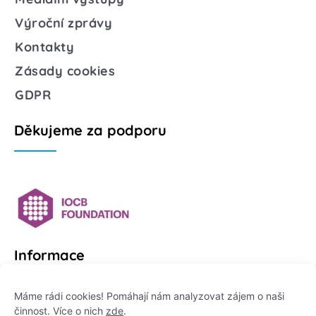
Výroční zprávy
Kontakty
Zásady cookies
GDPR
Děkujeme za podporu
Informace
Platformu Zeptej se vědce provozuje:
Máme rádi cookies! Pomáhají nám analyzovat zájem o naši
činnost. Více o nich
zde
.