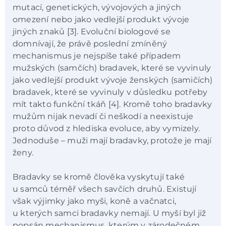
mutací, genetických, vývojových a jiných
omezení nebo jako vedlejší produkt vývoje
jiných znaků [3]. Evoluční biologové se
domnívají, že právě poslední zmíněný
mechanismus je nejspíše také případem
mužských (samčích) bradavek, které se vyvinuly
jako vedlejší produkt vývoje ženských (samičích)
bradavek, které se vyvinuly v důsledku potřeby
mít takto funkční tkáň [4]. Kromě toho bradavky
mužům nijak nevadí či neškodí a neexistuje
proto důvod z hlediska evoluce, aby vymizely.
Jednoduše – muži mají bradavky, protože je mají
ženy.
Bradavky se kromě člověka vyskytují také
u samců téměř všech savčích druhů. Existují
však výjimky jako myši, koně a vačnatci,
u kterých samci bradavky nemají. U myší byl již
popsán mechanismus, kterým v zárodečném