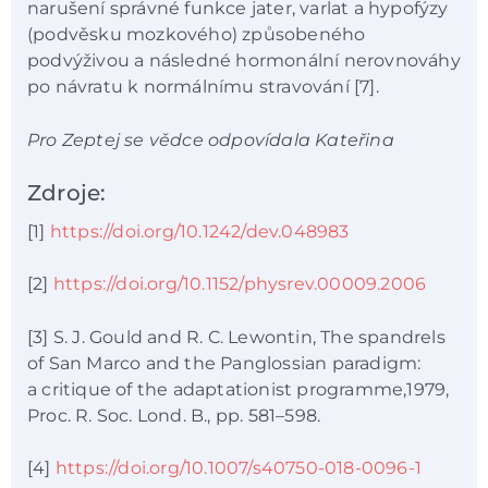
narušení správné funkce jater, varlat a hypofýzy
(podvěsku mozkového) způsobeného
podvýživou a následné hormonální nerovnováhy
po návratu k normálnímu stravování [7].
Pro Zeptej se vědce odpovídala Kateřina
Zdroje:
[1]
https://doi.org/10.1242/dev.048983
[2]
https://doi.org/10.1152/physrev.00009.2006
[3] S. J. Gould and R. C. Lewontin, The spandrels
of San Marco and the Panglossian paradigm:
a critique of the adaptationist programme,1979,
Proc. R. Soc. Lond. B., pp. 581–598.
[4]
https://doi.org/10.1007/s40750-018-0096-1