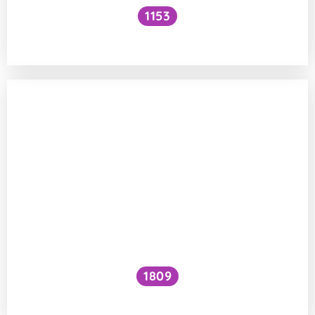
1153
Musí sportovci jíst maso?
1809
Jak zvýšit VO₂ max?