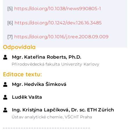
[5]
https://doi.org/10.1038/news990805-1
[6]
https://doi.org/10.1242/dev.126.16.3485
[7]
https://doi.org/10.1016/j.tree.2008.09.009
Odpovídala
Mgr. Kateřina Roberts, Ph.D.
Přírodovědecká fakulta Univerzity Karlovy
Editace textu:
Mgr. Hedvika Šimková
Luděk Vašta
Ing. Kristýna Lapčíková, Dr. sc. ETH Zürich
Ústav analytické chemie, VŠCHT Praha