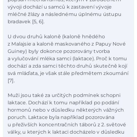
vývoji dochází u samců k zastavení vývoje
mléčné žlázy a následnému úplnému ústupu
bradavek [5, 6].
U dvou druhů kaloně (kaloně hnědého
z Malajsie a kaloně maskovaného z Papuy Nové
Guiney) byly dokonce pozorovány tvorba
a vylučování mléka samci (laktace). Proč k tomu
dochází a zda samci těchto druhů skutečně kojí
svá mláďata, je však stále předmětem zkoumání
[7].
Muži jsou také za určitých podmínek schopni
laktace. Dochází k tomu například po podání
hormonů nebo v důsledku některých vážných
poruch. Laktace byla například pozorována
u přeživších koncentračních táborů z 2. světové
války, u kterých k laktaci docházelo v důsledku