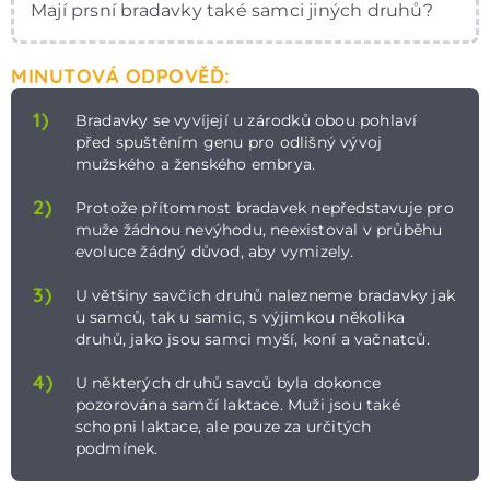
Mají prsní bradavky také samci jiných druhů?
MINUTOVÁ ODPOVĚĎ:
1)
Bradavky se vyvíjejí u zárodků obou pohlaví
před spuštěním genu pro odlišný vývoj
mužského a ženského embrya.
2)
Protože přítomnost bradavek nepředstavuje pro
muže žádnou nevýhodu, neexistoval v průběhu
evoluce žádný důvod, aby vymizely.
3)
U většiny savčích druhů nalezneme bradavky jak
u samců, tak u samic, s výjimkou několika
druhů, jako jsou samci myší, koní a vačnatců.
4)
U některých druhů savců byla dokonce
pozorována samčí laktace. Muži jsou také
schopni laktace, ale pouze za určitých
podmínek.