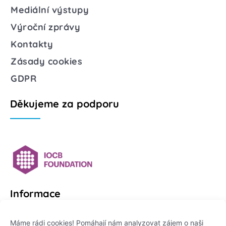
Mediální výstupy
Výroční zprávy
Kontakty
Zásady cookies
GDPR
Děkujeme za podporu
Informace
Platformu Zeptej se vědce provozuje:
Máme rádi cookies! Pomáhají nám analyzovat zájem o naši