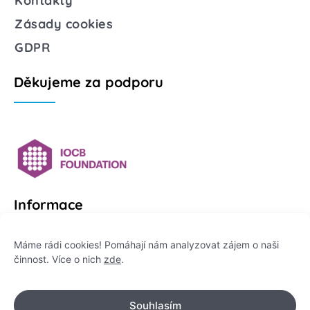
Kontakty
Zásady cookies
GDPR
Děkujeme za podporu
Informace
Platformu Zeptej se vědce provozuje:
Máme rádi cookies! Pomáhají nám analyzovat zájem o naši
činnost. Více o nich
zde
.
Institut pro komunikaci vědy, z. ú.
IČO: 178 47 389
Souhlasím