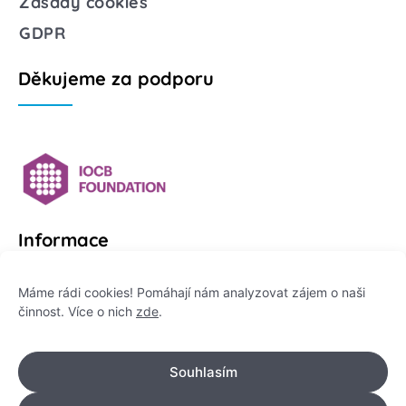
Zásady cookies
GDPR
Děkujeme za podporu
Informace
Platformu Zeptej se vědce provozuje:
Máme rádi cookies! Pomáhají nám analyzovat zájem o naši
činnost. Více o nich
zde
.
Institut pro komunikaci vědy, z. ú.
IČO: 178 47 389
Souhlasím
Flemingovo náměstí 542/2,
Dejvice, 160 00 Praha 6