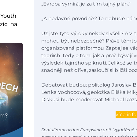
„Evropa vymírá, je za tím tajný plán.“
(Youth
„A nedávné povodně? To nebude náho
zici na
Už jste tyto výroky někdy slyšeli? A vrt
mohou být nebezpečné? Právě těmto
organizovaná platformou Zeptej se vě
teoriích, tedy o tom, jak a proč bývaj
výsledek tajného spiknutí. Jelikož se t
snadněji než dříve, zaslouží si bližší po
Debatovat budou: politolog Jaroslav B
Lenka Vochocová, geoložka Eliška Miky
Diskusi bude moderovat Michael Rozs
více inf
Spolufinancováno Evropskou unií. Vyjádřené n
a stanoviska autorů a nemusí nutně odrážet 