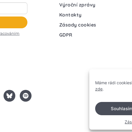
Výroční zprávy
Kontakty
Zásady cookies
racováním
GDPR
Máme rádi cookies!
zde
.
Souhlasí
Zás