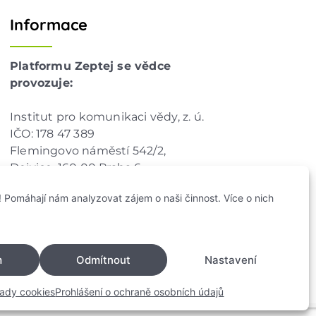
Informace
Platformu Zeptej se vědce
provozuje:
Institut pro komunikaci vědy, z. ú.
IČO: 178 47 389
Flemingovo náměstí 542/2,
Dejvice, 160 00 Praha 6
info@zeptejsevedce.cz
 Pomáhají nám analyzovat zájem o naši činnost. Více o nich
m
Odmítnout
Nastavení
ady cookies
Prohlášení o ochraně osobních údajů