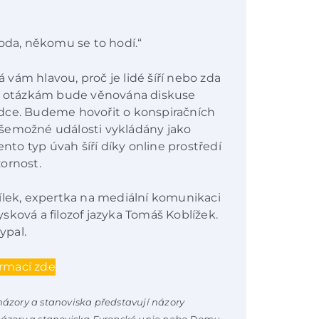
da, někomu se to hodí.“
á vám hlavou, proč je lidé šíří nebo zda
 otázkám bude věnována diskuse
dce. Budeme hovořit o konspiračních
í všemožné události vykládány jako
ento typ úvah šíří díky online prostředí
zornost.
ílek, expertka na mediální komunikaci
sková a filozof jazyka Tomáš Koblížek.
ypal.
ormací zde
ázory a stanoviska představují názory
názory a stanoviska Evropské unie nebo Domu