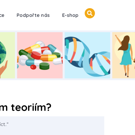
ce
Podpořte nás
E-shop
ím teoriím?
ct.“