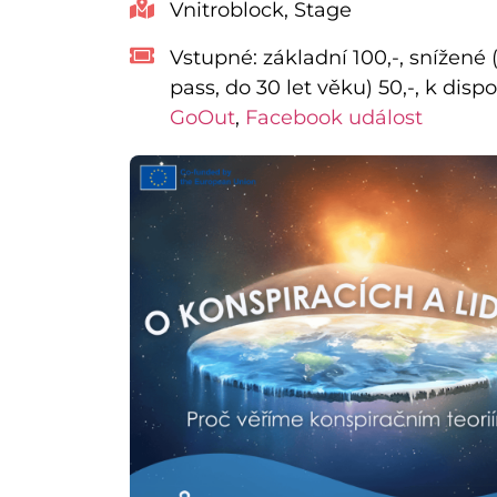
Vnitroblock, Stage
Vstupné:
základní 100,-, snížené 
pass, do 30 let věku) 50,-, k dispo
GoOut
,
Facebook událost