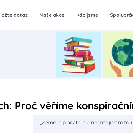
ložte dotaz
Naše akce
Kdo jsme
Spoluprá
ech: Proč věříme konspiračn
„Země je placatá, ale nechtějí vám to ří