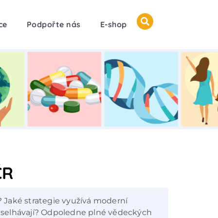
ce
Podpořte nás
E-shop
ČR
a? Jaké strategie využívá moderní
dy selhávají? Odpoledne plné vědeckých