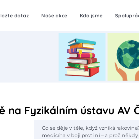
ložte dotaz
Naše akce
Kdo jsme
Spoluprá
bě na Fyzikálním ústavu AV 
Co se děje v těle, když vzniká rakovin
medicína v boji proti ní – a proč něk