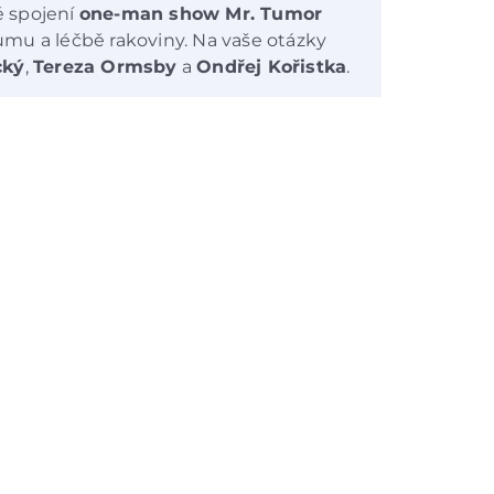
é spojení
one-man show Mr. Tumor
mu a léčbě rakoviny. Na vaše otázky
cký
,
Tereza Ormsby
a
Ondřej Kořistka
.