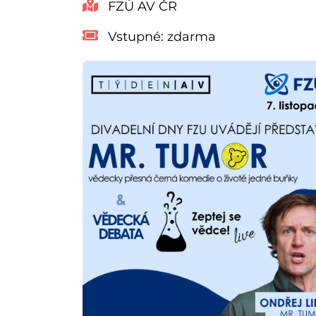
FZÚ AV ČR
Vstupné:
zdarma