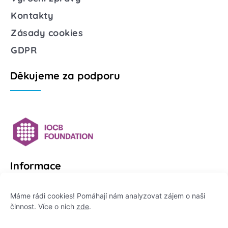
Kontakty
Zásady cookies
GDPR
Děkujeme za podporu
Informace
Platformu Zeptej se vědce provozuje:
Máme rádi cookies! Pomáhají nám analyzovat zájem o naši
činnost. Více o nich
zde
.
Institut pro komunikaci vědy, z. ú.