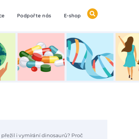
ce
Podpořte nás
E-shop
přežil i vymírání dinosaurů? Proč