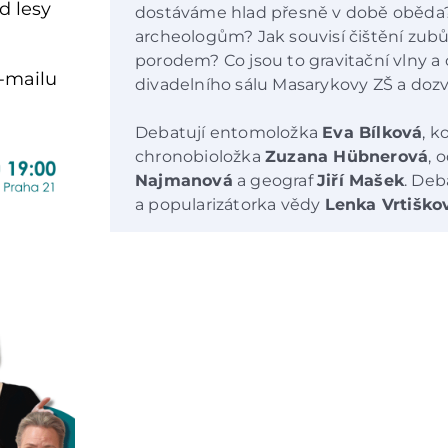
d lesy
dostáváme hlad přesně v době oběda?
archeologům? Jak souvisí čištění zu
porodem? Co jsou to gravitační vlny a
-mailu
divadelního sálu Masarykovy ZŠ a dozví
Debatují entomoložka
Eva Bílková
, 
chronobioložka
Zuzana Hübnerová
, 
Najmanová
a geograf
Jiří Mašek
. Deb
a popularizátorka vědy
Lenka Vrtiško