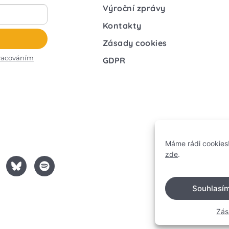
Výroční zprávy
Kontakty
Zásady cookies
racováním
GDPR
Máme rádi cookies!
zde
.
Souhlasí
Zás