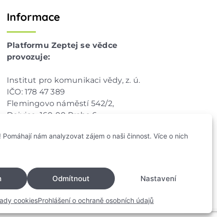
Informace
Platformu Zeptej se vědce
provozuje:
Institut pro komunikaci vědy, z. ú.
IČO: 178 47 389
Flemingovo náměstí 542/2,
Dejvice, 160 00 Praha 6
info@zeptejsevedce.cz
 Pomáhají nám analyzovat zájem o naši činnost. Více o nich
m
Odmítnout
Nastavení
ady cookies
Prohlášení o ochraně osobních údajů