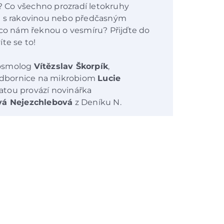
 Co všechno prozradí letokruhy
bů s rakovinou nebo předčasným
 co nám řeknou o vesmíru? Přijďte do
te se to!
kosmolog
Vítězslav Škorpík
,
odbornice na mikrobiom
Lucie
atou provází novinářka
vá Nejezchlebová
z Deníku N.