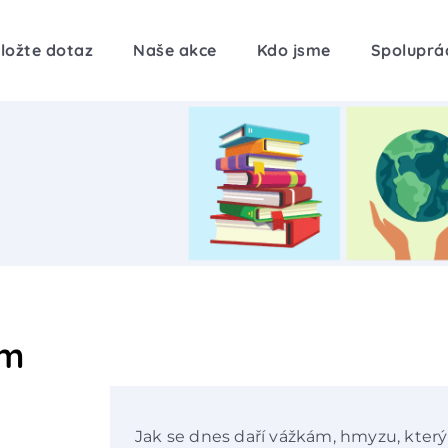
ložte dotaz
Naše akce
Kdo jsme
Spoluprá
ám
Jak se dnes daří vážkám, hmyzu, který 