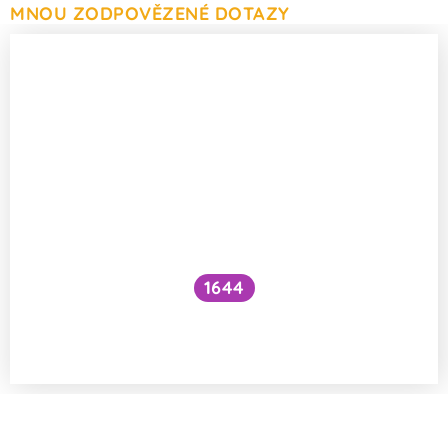
MNOU ZODPOVĚZENÉ DOTAZY
1644
Je možné zachytit DNA ejakulátu muže,
který je po vasektomii?