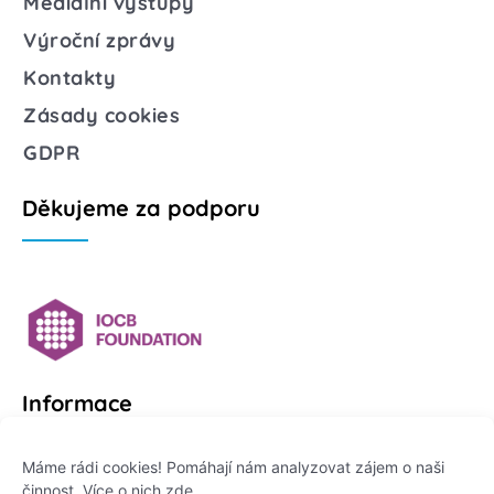
Mediální výstupy
Výroční zprávy
Kontakty
Zásady cookies
GDPR
Děkujeme za podporu
Informace
Platformu Zeptej se vědce provozuje:
Máme rádi cookies! Pomáhají nám analyzovat zájem o naši
činnost. Více o nich
zde
.