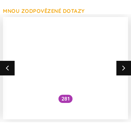
MNOU ZODPOVĚZENÉ DOTAZY
281
Jak moc škodlivý je chlór ve vířivce?