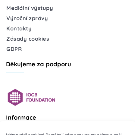
Mediální výstupy
Výroční zprávy
Kontakty
Zásady cookies
GDPR
Děkujeme za podporu
Informace
Platformu Zeptej se vědce provozuje:
Máme rádi cookies! Pomáhají nám analyzovat zájem o naši