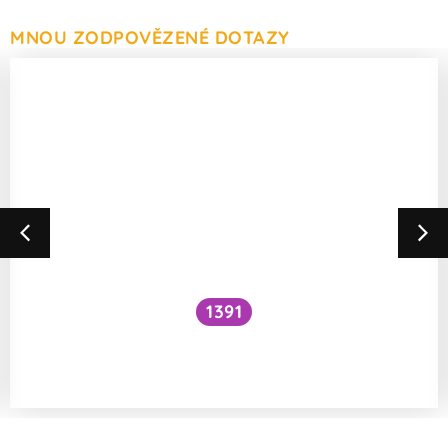
MNOU ZODPOVĚZENÉ DOTAZY
1391
Existují nějaké interakce mezi nápoji
a léky?