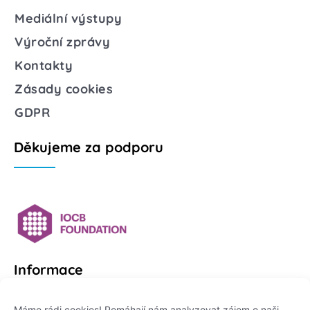
Mediální výstupy
Výroční zprávy
Kontakty
Zásady cookies
GDPR
Děkujeme za podporu
Informace
Platformu Zeptej se vědce provozuje:
Máme rádi cookies! Pomáhají nám analyzovat zájem o naši