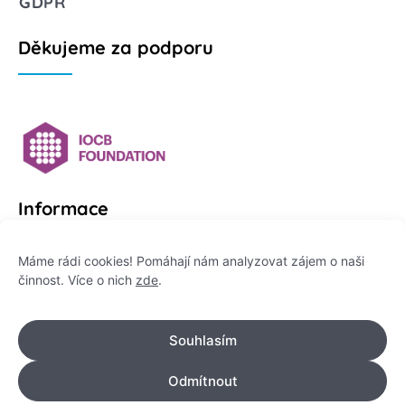
GDPR
Děkujeme za podporu
Informace
Platformu Zeptej se vědce provozuje:
Máme rádi cookies! Pomáhají nám analyzovat zájem o naši
činnost. Více o nich
zde
.
Institut pro komunikaci vědy, z. ú.
IČO: 178 47 389
Souhlasím
Flemingovo náměstí 542/2,
Dejvice, 160 00 Praha 6
Odmítnout
info@zeptejsevedce.cz