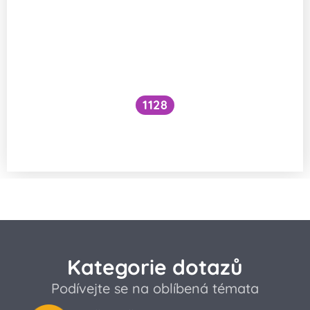
1128
Má šnek podobný imunitní systém jako
lidé?
Kategorie dotazů
Podívejte se na oblíbená témata