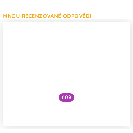
MNOU RECENZOVANÉ ODPOVĚDI
609
Proč je chobotnice chobotnicí, když nemá
chobot?