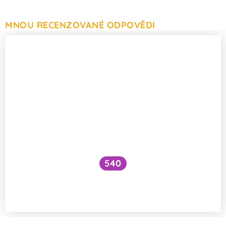
MNOU RECENZOVANÉ ODPOVĚDI
540
Na čem je založená technologie CRISPR
Cas9?