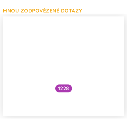
MNOU ZODPOVĚZENÉ DOTAZY
1228
Může být maltodextrin příčinou vysoké
glykémie?