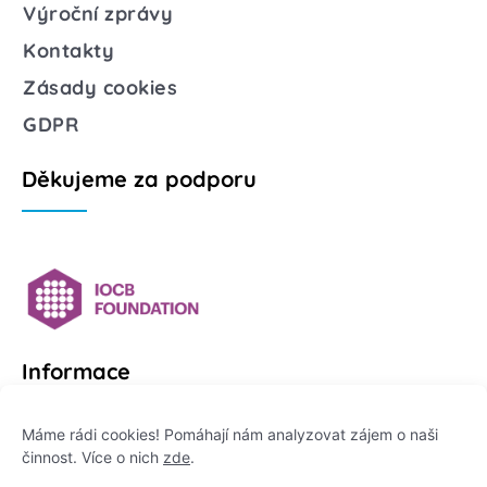
Výroční zprávy
Kontakty
Zásady cookies
GDPR
Děkujeme za podporu
Informace
Platformu Zeptej se vědce provozuje:
Máme rádi cookies! Pomáhají nám analyzovat zájem o naši
činnost. Více o nich
zde
.
Institut pro komunikaci vědy, z. ú.