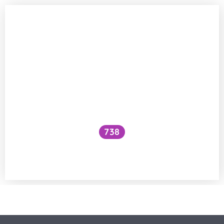
738
Je pro alergiky špaldová mouka lepší
volba než pšeničná?