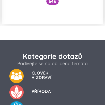
646
Kde v ČR je nejvyšší koncentrace přírodní
radiace?
Kategorie dotazů
Podívejte se na oblíbená témata
ČLOVĚK
A ZDRAVÍ
PŘÍRODA