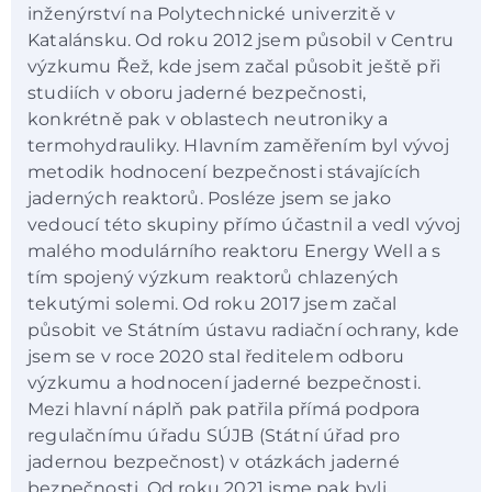
inženýrství na Polytechnické univerzitě v
Katalánsku. Od roku 2012 jsem působil v Centru
výzkumu Řež, kde jsem začal působit ještě při
studiích v oboru jaderné bezpečnosti,
konkrétně pak v oblastech neutroniky a
termohydrauliky. Hlavním zaměřením byl vývoj
metodik hodnocení bezpečnosti stávajících
jaderných reaktorů. Posléze jsem se jako
vedoucí této skupiny přímo účastnil a vedl vývoj
malého modulárního reaktoru Energy Well a s
tím spojený výzkum reaktorů chlazených
tekutými solemi. Od roku 2017 jsem začal
působit ve Státním ústavu radiační ochrany, kde
jsem se v roce 2020 stal ředitelem odboru
výzkumu a hodnocení jaderné bezpečnosti.
Mezi hlavní náplň pak patřila přímá podpora
regulačnímu úřadu SÚJB (Státní úřad pro
jadernou bezpečnost) v otázkách jaderné
bezpečnosti. Od roku 2021 jsme pak byli