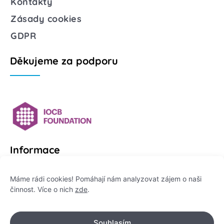
Kontakty
Zásady cookies
GDPR
Děkujeme za podporu
Informace
Platformu Zeptej se vědce provozuje:
Máme rádi cookies! Pomáhají nám analyzovat zájem o naši
činnost. Více o nich
zde
.
Institut pro komunikaci vědy, z. ú.
IČO: 178 47 389
Souhlasím