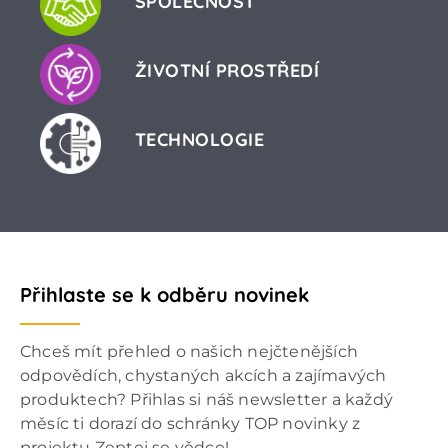
SPOLEČNOST
ŽIVOTNÍ PROSTŘEDÍ
TECHNOLOGIE
Přihlaste se k odběru novinek
Chceš mít přehled o našich nejčtenějších
odpovědích, chystaných akcích a zajímavých
produktech? Přihlas si náš newsletter a každý
měsíc ti dorazí do schránky TOP novinky z
projektu Zeptej se vědce!