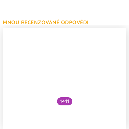
MNOU RECENZOVANÉ ODPOVĚDI
1411
Když vypadne proud, zhasíná oblast
postupně jako ve filmu?