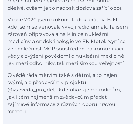
medicínu. Pro někoho to může znít přímo
děsivě, ovšem je to naopak doslova zářící obor.
V roce 2020 jsem dokončila doktorát na FJFI,
kde jsem se věnovala vývoji radiofarmak. Ta jsem
zároveň připravovala na Klinice nukleární
medicíny a endokrinologie ve FN Motol. Nyní se
ve společnost MGP soustředím na komunikaci
vědy a zvýšení povědomí o nukleární medicíně
jak mezi odborníky, tak mezi širokou veřejností.
O vědě ráda mluvím také s dětmi, a to nejen
svými, ale především v projektu
@vseveda_pro_deti, kde ukazujeme rodičům,
jak i těm nejmenším zvědavcům předat
zajímavé informace z různých oborů hravou
formou.