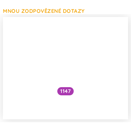
MNOU ZODPOVĚZENÉ DOTAZY
1147
Obsahuje škrob víc amylózy nebo
amylopektinu?