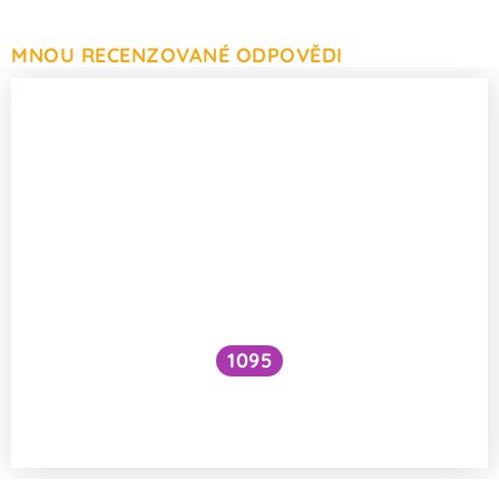
MNOU RECENZOVANÉ ODPOVĚDI
1095
Ovlivní transplantace kostní dřeně matky
krevní skupinu dítěte?