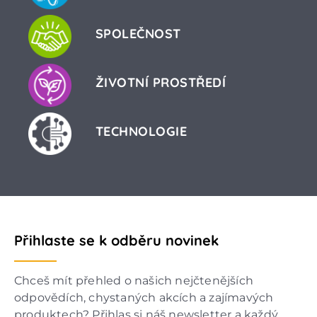
SPOLEČNOST
ŽIVOTNÍ PROSTŘEDÍ
TECHNOLOGIE
Přihlaste se k odběru novinek
Chceš mít přehled o našich nejčtenějších
odpovědích, chystaných akcích a zajímavých
produktech? Přihlas si náš newsletter a každý