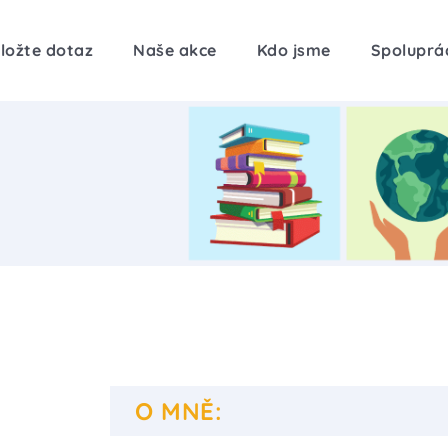
ložte dotaz
Naše akce
Kdo jsme
Spoluprá
O MNĚ: