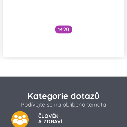
1420
Souvisí začátek topné sezóny s vlnou
respiračních onemocnění?
Kategorie dotazů
Podívejte se na oblíbená témata
ČLOVĚK
A ZDRAVÍ