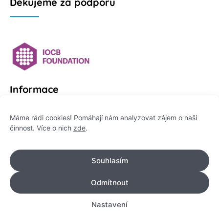
Děkujeme za podporu
Informace
Platformu Zeptej se vědce provozuje:
Máme rádi cookies! Pomáhají nám analyzovat zájem o naši
činnost. Více o nich
zde
.
Institut pro komunikaci vědy, z. ú.
IČO: 178 47 389
Souhlasím
Flemingovo náměstí 542/2,
Dejvice, 160 00 Praha 6
Odmítnout
info@zeptejsevedce.cz
Nastavení