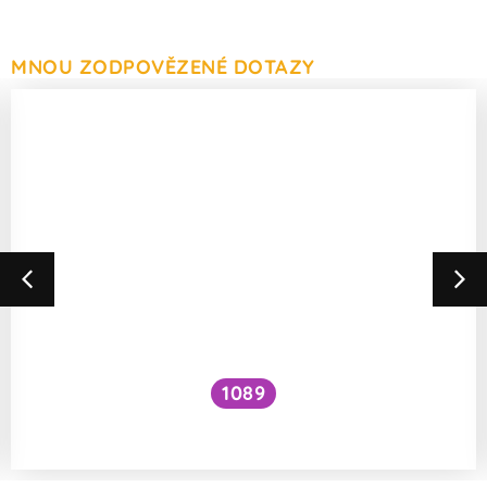
MNOU ZODPOVĚZENÉ DOTAZY
1089
Jak se hledá naleziště kovů?