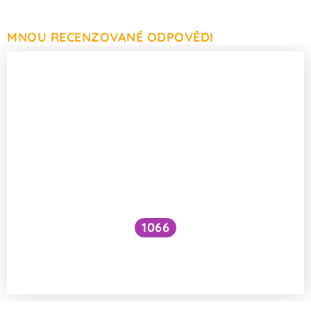
MNOU RECENZOVANÉ ODPOVĚDI
1066
Má barva osvětlení vliv na osoby
s poruchou osobnosti?