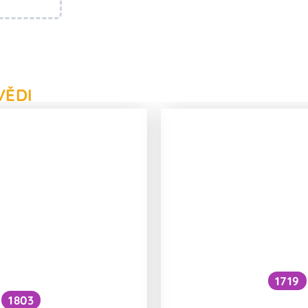
VĚDI
1719
Dokáže malá černá 
1803