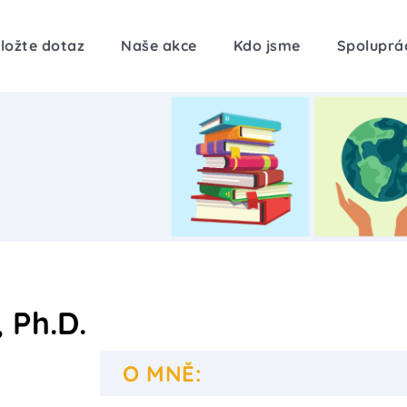
ložte dotaz
Naše akce
Kdo jsme
Spoluprá
 Ph.D.
O MNĚ: