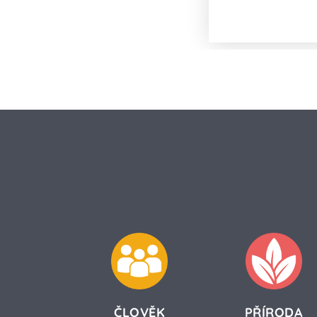
Proč a jak fu
ČLOVĚK
PŘÍRODA