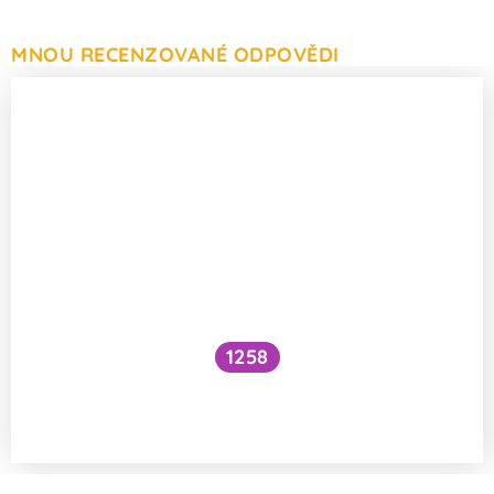
MNOU RECENZOVANÉ ODPOVĚDI
1258
Zívají zvířata ze stejných důvodů jako
lidé?