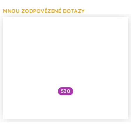
MNOU ZODPOVĚZENÉ DOTAZY
530
Jak to, že jsou zvířata zdravá, i když si
nemyjí potravu?