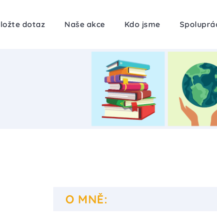
ložte dotaz
Naše akce
Kdo jsme
Spoluprá
O MNĚ: