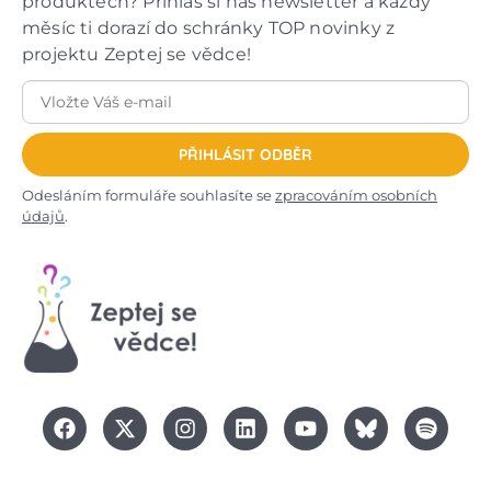
produktech? Přihlas si náš newsletter a každý
měsíc ti dorazí do schránky TOP novinky z
projektu Zeptej se vědce!
PŘIHLÁSIT ODBĚR
Odesláním formuláře souhlasíte se
zpracováním osobních
údajů
.