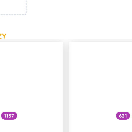
ZY
1137
621
abírat med kovovou
Ztrácí med v hor
lžící?
kvalitě