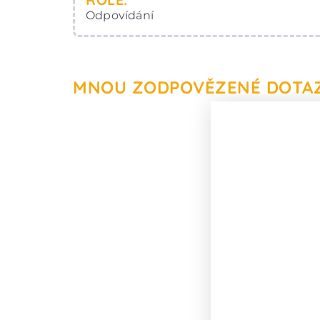
Odpovídání
MNOU ZODPOVĚZENÉ DOTA
Je vhodné n