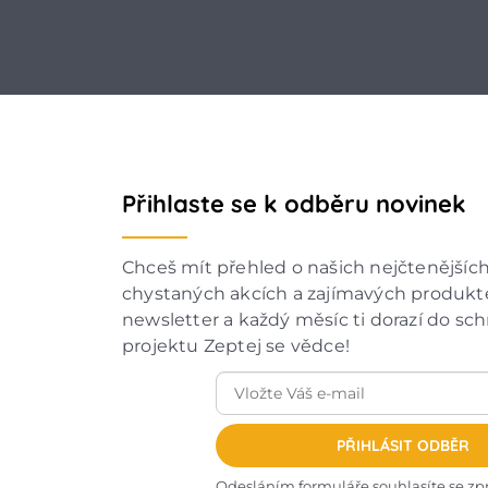
Přihlaste se k odběru novinek
Chceš mít přehled o našich nejčtenějšíc
chystaných akcích a zajímavých produkte
newsletter a každý měsíc ti dorazí do sc
projektu Zeptej se vědce!
PŘIHLÁSIT ODBĚR
Odesláním formuláře souhlasíte se
zp