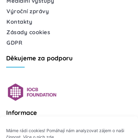
Mediální výstupy
Výroční zprávy
Kontakty
Zásady cookies
GDPR
Děkujeme za podporu
Informace
Platformu Zeptej se vědce provozuje:
Máme rádi cookies! Pomáhají nám analyzovat zájem o naši
činnost. Více o nich
zde
.