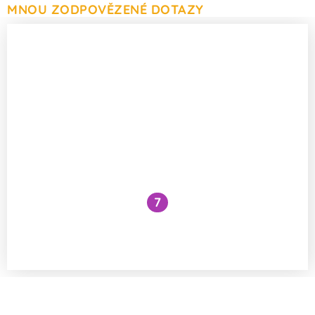
MNOU ZODPOVĚZENÉ DOTAZY
7
Co by se stalo, kdybych skočil do tunelu
vedoucího skrz Zemi?