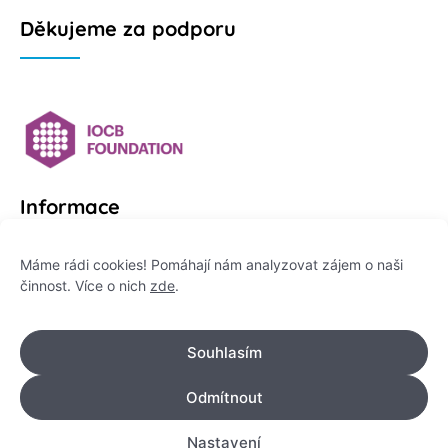
Děkujeme za podporu
Informace
Platformu Zeptej se vědce provozuje:
Máme rádi cookies! Pomáhají nám analyzovat zájem o naši
činnost. Více o nich
zde
.
Institut pro komunikaci vědy, z. ú.
IČO: 178 47 389
Souhlasím
Flemingovo náměstí 542/2,
Dejvice, 160 00 Praha 6
Odmítnout
info@zeptejsevedce.cz
Nastavení