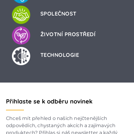
SPOLEČNOST
ŽIVOTNÍ PROSTŘEDÍ
TECHNOLOGIE
Přihlaste se k odběru novinek
Chceš mít přehled o našich nejčtenějších
odpovědích, chystaných akcích a zajímavých
produktech? Přihlas si náš newsletter a každý