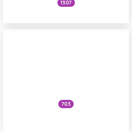
1307
Jak na výrobu isopentanu?
703
Jak vznikl život – z něčeho
anorganického něco organického?