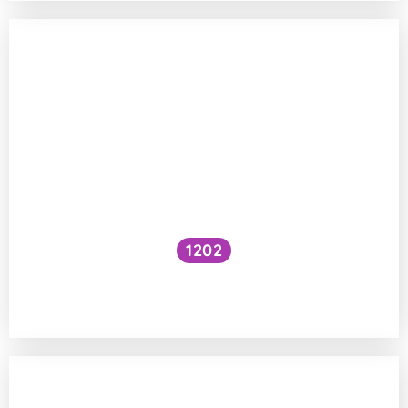
1202
Tikají atomové hodiny na Jupiteru stejně
rychle jako na Zemi?