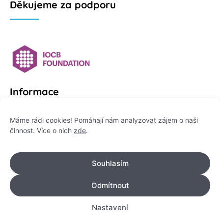
Děkujeme za podporu
Informace
Platformu Zeptej se vědce provozuje:
Máme rádi cookies! Pomáhají nám analyzovat zájem o naši
činnost. Více o nich
zde
.
Institut pro komunikaci vědy, z. ú.
IČO: 178 47 389
Souhlasím
Flemingovo náměstí 542/2,
Dejvice, 160 00 Praha 6
Odmítnout
info@zeptejsevedce.cz
Nastavení