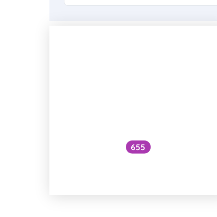
655
Funguje B-komplex proti klíšťatů
a komárům?