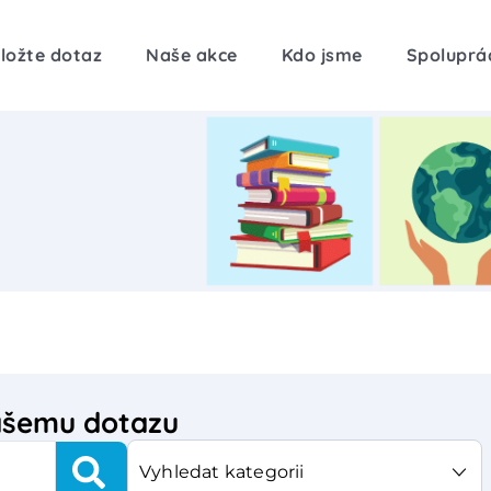
ložte dotaz
Naše akce
Kdo jsme
Spoluprá
vašemu dotazu