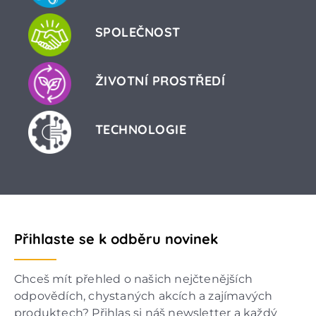
SPOLEČNOST
ŽIVOTNÍ PROSTŘEDÍ
TECHNOLOGIE
Přihlaste se k odběru novinek
Chceš mít přehled o našich nejčtenějších
odpovědích, chystaných akcích a zajímavých
produktech? Přihlas si náš newsletter a každý