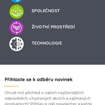
SPOLEČNOST
ŽIVOTNÍ PROSTŘEDÍ
TECHNOLOGIE
Přihlaste se k odběru novinek
Chceš mít přehled o našich nejčtenějších
odpovědích, chystaných akcích a zajímavých
produktech? Přihlas si náš newsletter a každý