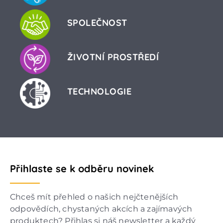
SPOLEČNOST
ŽIVOTNÍ PROSTŘEDÍ
TECHNOLOGIE
Přihlaste se k odběru novinek
Chceš mít přehled o našich nejčtenějších
odpovědích, chystaných akcích a zajímavých
produktech? Přihlas si náš newsletter a každý