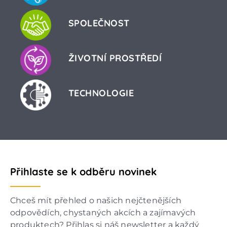
SPOLEČNOST
ŽIVOTNÍ PROSTŘEDÍ
TECHNOLOGIE
Přihlaste se k odběru novinek
Chceš mít přehled o našich nejčtenějších
odpovědích, chystaných akcích a zajímavých
produktech? Přihlas si náš newsletter a každý